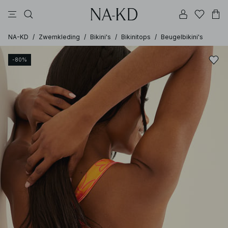
jurken
broeken
tops
bruine
zwarte
NA-KD
/
Zwemkleding
/
Bikini's
/
Bikinitops
/
Beugelbikini's
-80%