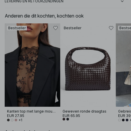
LEVERING EN RETOURZENDINGEN
Anderen die dit kochten, kochten ook
Bestseller
Bestseller
Bestse
Kanten top met lange mouwen
Geweven ronde draagtas
EUR 27.95
EUR 65.95
EUR 39
+1