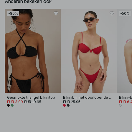
Anderen bekeken ook
-80%
-50%
Gesmokte triangel bikinitop
Bikinibh met doorlopende beugel
Bikini-
EUR 3.99
EUR 19.95
EUR 25.95
EUR 6.