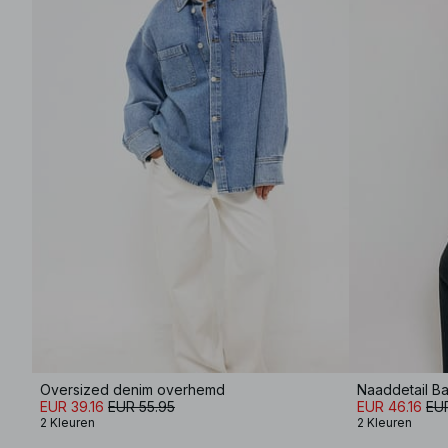
Oversized denim overhemd
Naaddetail Ba
EUR 39.16
EUR 55.95
EUR 46.16
EU
2 Kleuren
2 Kleuren