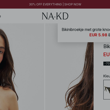
FINAL SALE | SHOP NOW
30% OFF EVERYTHING | SHOP NOW
FINAL SALE | SHOP NOW
e
NA-
EUR 5.98
Bi
EU
-7
Kle