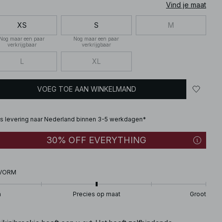
Vind je maat
XS
S
M
Nog maar een paar
Nog maar een paar
verkrijgbaar
verkrijgbaar
L
XL
VOEG TOE AAN WINKELMAND
is levering naar Nederland binnen 3-5 werkdagen*
30% OFF EVERYTHING
VORM
n
Precies op maat
Groot