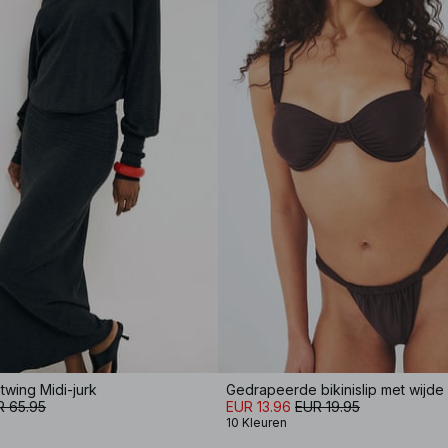
twing Midi-jurk
Gedrapeerde bikinislip met wijde
R 65.95
EUR 13.96
EUR 19.95
10 Kleuren