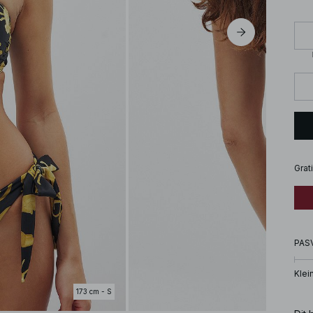
Grat
PAS
Klei
173 cm - S