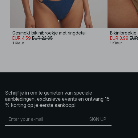
Gesmokt bikinibroekje met ringdetail
Bikinibroekje
EUR 4.59
EUR 22.95
EUR 3.99
EUR
1 Kleur
1 Kleur
Schrijf je in om te genieten van speciale
aanbiedingen, exclusieve events en ontvang 15
% korting op je eerste aankoop!
SIGN UP