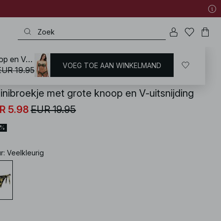
Bikinibroekje met grote knoop en V-uitsnijding
VOEG TOE AAN WINKELMAND
KD
/
Zwemkleding
/
Bikini's
/
Bikinibroekjes
/
Brazilian Bikinis
EUR 19.95
kinibroekje met grote knoop en V-uitsnijding
R 5.98
EUR 19.95
0%
ur
:
Veelkleurig