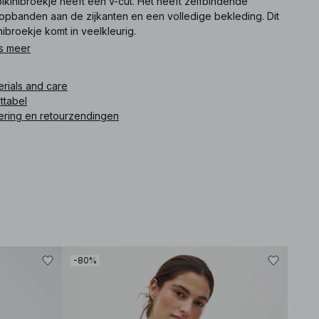
bikinibroekje heeft een v-cut. Het heeft zelfbindende
opbanden aan de zijkanten en een volledige bekleding. Dit
nibroekje komt in veelkleurig.
s meer
ikelnummer
:
1100-010775-2430
erials and care
ttabel
ering en retourzendingen
-80%