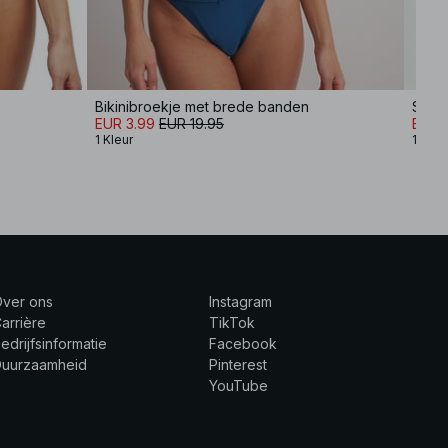
Bikinibroekje met brede banden
Seers
EUR 3.99
EUR 19.95
EUR 
1 Kleur
1 Kleu
Over ons
Instagram
arrière
TikTok
edrijfsinformatie
Facebook
Duurzaamheid
Pinterest
YouTube