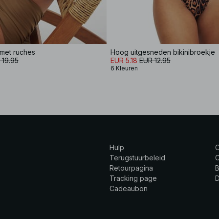
 met ruches
Hoog uitgesneden bikinibroekje
 19.95
EUR 5.18
EUR 12.95
6 Kleuren
Hulp
Terugstuurbeleid
C
Retourpagina
B
Tracking page
Cadeaubon