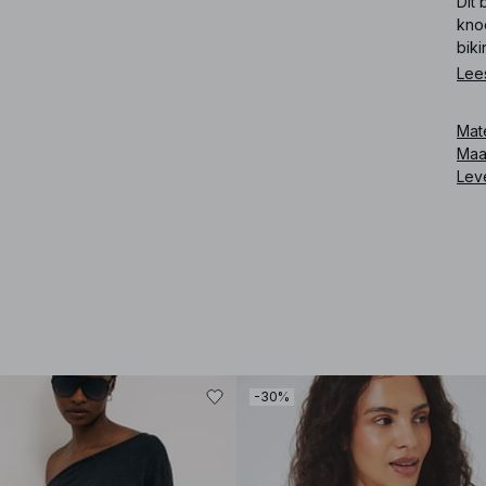
Dit 
kno
biki
Lee
Art
Mat
Maa
Lev
-30%