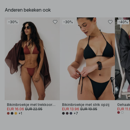
Anderen bekeken ook
-30%
-30%
-40%
Bikinibroekje met trekkoord en banddetail
Bikinibroekje met strik opzij
EUR 16.06
EUR 22.95
EUR 13.96
EUR 19.95
EUR 11.
+1
+7