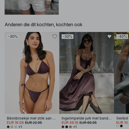
Anderen die dit kochten, kochten ook
-30%
-30%
-40%
Bikinibroekje met strik aan de glanzende kant
Ingerimpelde jurk met band en volume
Geribd
EUR 16.06
EUR 22.95
EUR 46.16
EUR 65.95
EUR 10
+1
+1