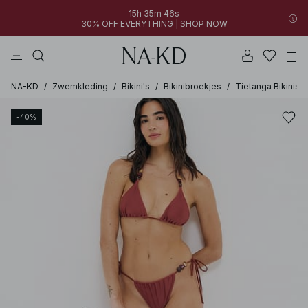
15h 35m 46s
30% OFF EVERYTHING | SHOP NOW
jurken
broeken
tops
bruine
witte
NA-KD
/
Zwemkleding
/
Bikini's
/
Bikinibroekjes
/
Tietanga Bikinis
-40%