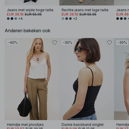
Jeans met wijde hoge taille
Rechte jeans met lage taille
Jeans m
EUR 39.16
EUR 55.95
EUR 39.16
EUR 55.95
EUR 46
+4
+2
Anderen bekeken ook
-40%
-30%
-30%
Hemdje met plooitjes
Dunne basisband singlet
Hemdje
EUR 23.97
EUR 39.95
EUR 9.06
EUR 12.95
EUR 27