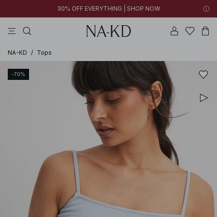
30% OFF EVERYTHING | SHOP NOW
jurken
broeken
tops
kleding
bruine
NA-KD
/
Tops
-70%