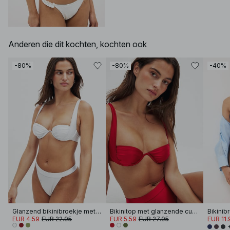
Anderen die dit kochten, kochten ook
-80%
-80%
-40%
Glanzend bikinibroekje met hoge uitsnijding
Bikinitop met glanzende cups
Bikinib
EUR 4.59
EUR 22.95
EUR 5.59
EUR 27.95
EUR 11.