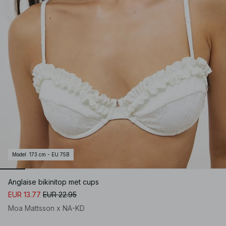
Model
:
173 cm - EU 75B
Anglaise bikinitop met cups
EUR 13.77
EUR 22.95
Moa Mattsson x NA-KD