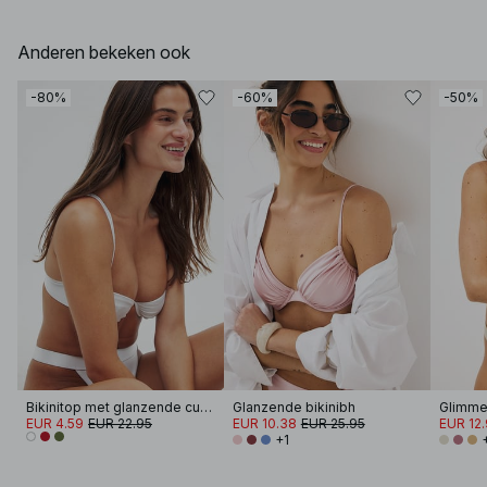
Anderen bekeken ook
-80%
-60%
-50%
Bikinitop met glanzende cups
Glanzende bikinibh
EUR 4.59
EUR 22.95
EUR 10.38
EUR 25.95
EUR 12
+1