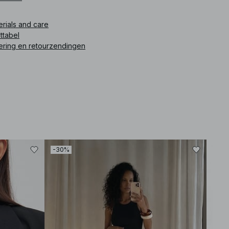
ikelnummer
:
1812-000696-0001
erials and care
ttabel
ering en retourzendingen
-30%
-30