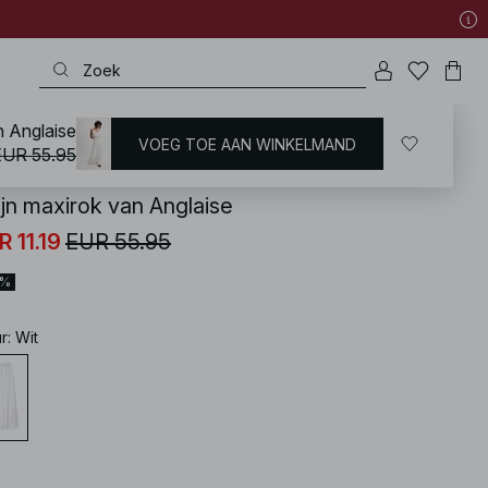
n Anglaise
VOEG TOE AAN WINKELMAND
KD
/
Zomerkleding
EUR 55.95
ijn maxirok van Anglaise
R 11.19
EUR 55.95
0%
ur
:
Wit