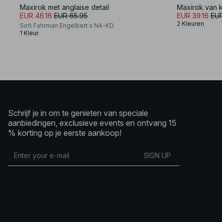
Maxirok met anglaise detail
Maxirok van k
EUR 46.16
EUR 65.95
EUR 39.16
EUR
2 Kleuren
Sofi Fahrman Engelbert x NA-KD
1 Kleur
Schrijf je in om te genieten van speciale
aanbiedingen, exclusieve events en ontvang 15
% korting op je eerste aankoop!
SIGN UP