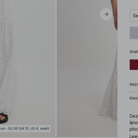
Se
Grat
PAS
Klei
Dez
lijn
ploo
 cm - EU 36 (UK 10, US 6, small)
Lee