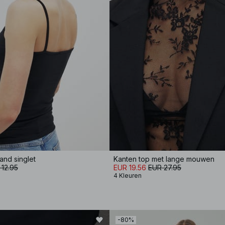
and singlet
Kanten top met lange mouwen
 12.95
EUR 19.56
EUR 27.95
4 Kleuren
-80%