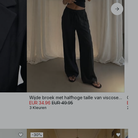
Wijde broek met halfhoge taille van viscosemix
Gewe
EUR 34.96
EUR 49.95
EUR 
3 Kleuren
2 Kle
-30%
-50