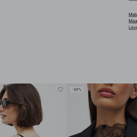
Art
Mat
Maa
Lev
-30%