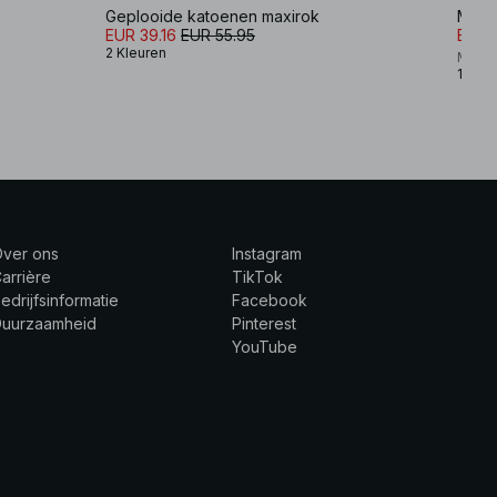
Geplooide katoenen maxirok
Maxir
EUR 39.16
EUR 55.95
EUR 
2 Kleuren
Maria
1 Kleu
Over ons
Instagram
arrière
TikTok
edrijfsinformatie
Facebook
Duurzaamheid
Pinterest
YouTube