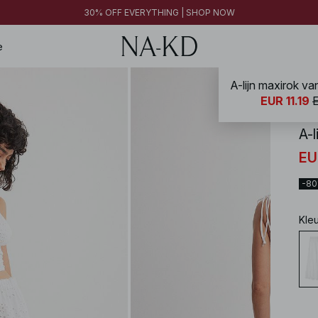
FINAL SALE | SHOP NOW
30% OFF EVERYTHING | SHOP NOW
FINAL SALE | SHOP NOW
e
A-lijn maxirok va
NA-
EUR 11.19
A-l
EU
-8
Kle