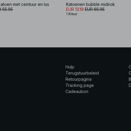
atoen met ceintuur en lus
Katoenen bubble midirok
 55.95
EUR 13.19
EUR 65.95
1 Kleur
Hulp
Terugstuurbeleid
C
Retourpagina
B
Tracking page
Cadeaubon