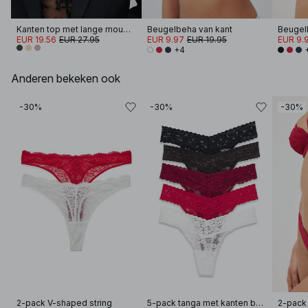
Kanten top met lange mouwen
Beugelbeha van kant
Beugel
EUR 19.56
EUR 27.95
EUR 9.97
EUR 19.95
EUR 9.
+4
Anderen bekeken ook
-30%
-30%
-30%
2-pack V-shaped string
5-pack tanga met kanten band
2-pack 