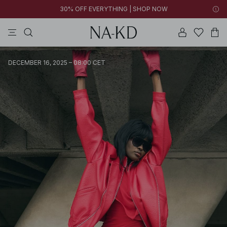
30% OFF EVERYTHING | SHOP NOW
jurken
tops
broeken
kleding
bruine
DECEMBER 16, 2025 – 08:00 CET