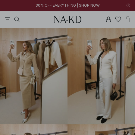
30% OFF EVERYTHING | SHOP NOW
jurken
tops
broeken
kleding
bruine