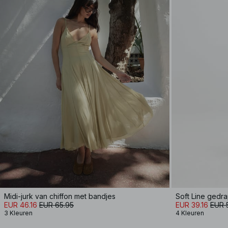
Midi-jurk van chiffon met bandjes
Soft Line gedr
EUR 46.16
EUR 65.95
EUR 39.16
EUR 
3 Kleuren
4 Kleuren