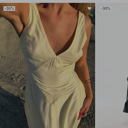
-30%
-30%