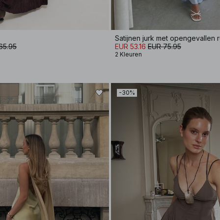
Satijnen jurk met opengevallen r
65.95
EUR 53.16
EUR 75.95
2 Kleuren
-30%