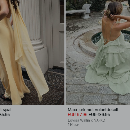
t sjaal
Maxi-jurk met volantdetaill
85.95
EUR 97.96
EUR 139.95
Lovisa Wallin x NA-KD
1 Kleur