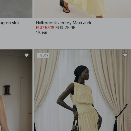
ug en strik
Halterneck Jersey Maxi Jurk
EUR 53.16
EUR 75.95
1 Kleur
-30%