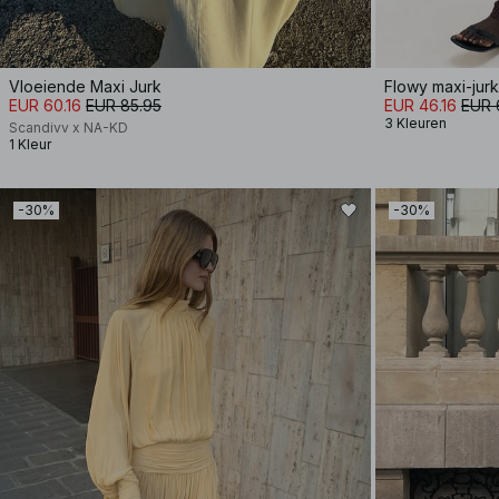
Vloeiende Maxi Jurk
Flowy maxi-jurk
EUR 60.16
EUR 85.95
EUR 46.16
EUR 
3 Kleuren
Scandivv x NA-KD
1 Kleur
-30%
-30%