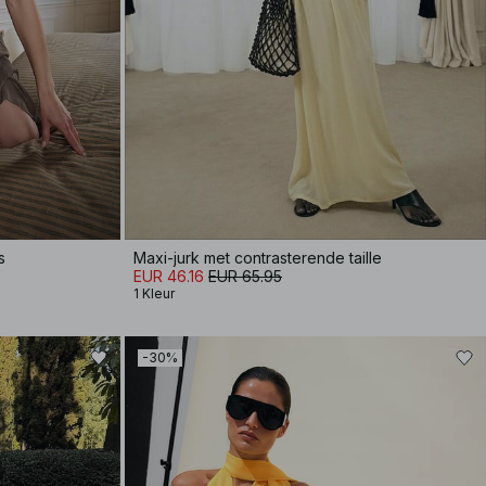
s
Maxi-jurk met contrasterende taille
EUR 46.16
EUR 65.95
1 Kleur
-30%