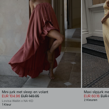
Mini-jurk met sleep en volant
Maxi slipjurk me
EUR 104.96
EUR 149.95
EUR 60.16
EUR 
2 Kleuren
Lovisa Wallin x NA-KD
1 Kleur