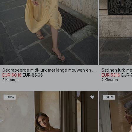
Gedrapeerde midi-jurk met lange mouwen en open rug
Satijnen jurk m
EUR 60.16
EUR 85.95
EUR 53.16
EUR 
2 Kleuren
2 Kleuren
-30%
-30%