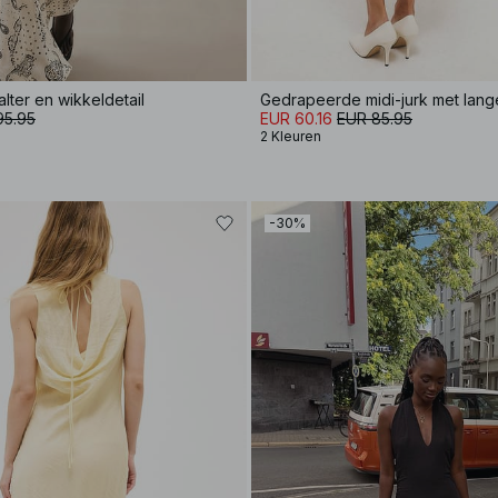
alter en wikkeldetail
95.95
EUR 60.16
EUR 85.95
2 Kleuren
-30%