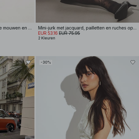
Gedrapeerde midi-jurk met lange mouwen en open rug
Mini-jurk met jacquard, pailletten en ruches op de heup
EUR 53.16
EUR 75.95
2 Kleuren
-30%