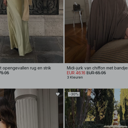
et opengevallen rug en strik
Midi-jurk van chiffon met bandje
75.95
EUR 46.16
EUR 65.95
3 Kleuren
-30%