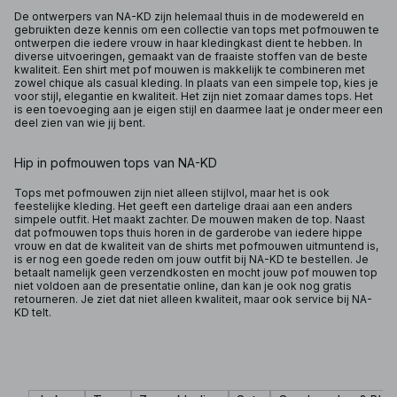
De ontwerpers van NA-KD zijn helemaal thuis in de modewereld en
gebruikten deze kennis om een collectie van tops met pofmouwen te
ontwerpen die iedere vrouw in haar kledingkast dient te hebben. In
diverse uitvoeringen, gemaakt van de fraaiste stoffen van de beste
kwaliteit. Een shirt met pof mouwen is makkelijk te combineren met
zowel chique als casual kleding. In plaats van een simpele top, kies je
voor stijl, elegantie en kwaliteit. Het zijn niet zomaar dames tops. Het
is een toevoeging aan je eigen stijl en daarmee laat je onder meer een
deel zien van wie jij bent.
Hip in pofmouwen tops van NA-KD
Tops met pofmouwen zijn niet alleen stijlvol, maar het is ook
feestelijke kleding. Het geeft een dartelige draai aan een anders
simpele outfit. Het maakt zachter. De mouwen maken de top. Naast
dat pofmouwen tops thuis horen in de garderobe van iedere hippe
vrouw en dat de kwaliteit van de shirts met pofmouwen uitmuntend is,
is er nog een goede reden om jouw outfit bij NA-KD te bestellen. Je
betaalt namelijk geen verzendkosten en mocht jouw pof mouwen top
niet voldoen aan de presentatie online, dan kan je ook nog gratis
retourneren. Je ziet dat niet alleen kwaliteit, maar ook service bij NA-
KD telt.