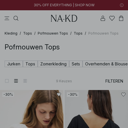
30% OFF EVERYTHING | SHOP NOW
jurken
broeken
tops
kleding
bruine
Kleding
/
Tops
/
Pofmouwen Tops
/
Tops
/
Pofmouwen Tops
Pofmouwen Tops
Jurken
Tops
Zomerkleding
Sets
Overhemden & Blouse
FILTEREN
9
Keuzes
-30%
-30%