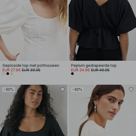
Geplooide top met pofmouwen
Peplum gedrapeerde top
EUR 27.96
EUR 39.95
EUR 34.96
EUR 49.95
-30%
-30%