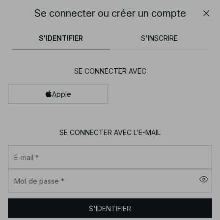
30% DE RÉDUCTION SUR TOUT | SHOPPEZ MAINTENANT
Se connecter ou créer un compte
Fer
NA-
pantalons
tops
robes
noirs
marron
KD
S'IDENTIFIER
S'INSCRIRE
-
Vêtements
SE CONNECTER AVEC
pour
femme
Apple
en
ligne
|
SE CONNECTER AVEC L’E-MAIL
Tendance
E-mail
*
mode
|
Mot de passe
*
NA-
KD
S'IDENTIFIER