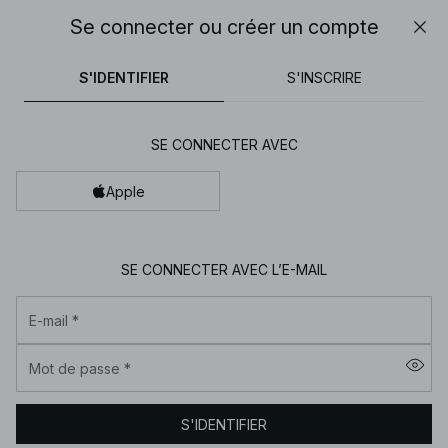
01h 17m 35s
Se connecter ou créer un compte
FINAL SALE | SHOPPEZ MAINTENANT
Fer
NA-
tops
pantalons
robes
gris perle
marron foncé
01h 17m 35s
30% DE RÉDUCTION SUR TOUT | SHOPPEZ MAINTENANT
FINAL SALE | SHOPPEZ MAINTENANT
S'IDENTIFIER
S'INSCRIRE
KD
-
Vêtements
SE CONNECTER AVEC
pour
femme
Apple
en
ligne
SE CONNECTER AVEC L’E-MAIL
|
Tendance
E-mail
*
mode
|
Mot de passe
*
NA-
01h 17m 35s
KD
S'IDENTIFIER