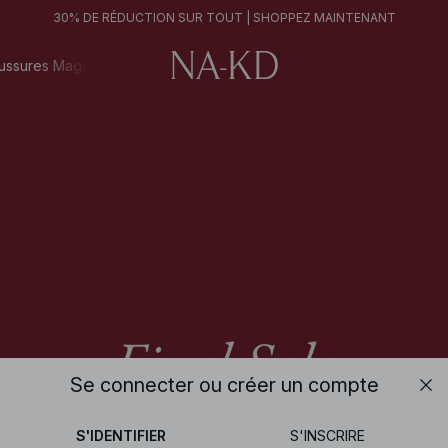
FINAL SALE | SHOPPEZ MAINTENANT
30% DE RÉDUCTION SUR TOUT | SHOPPEZ MAINTENANT
30% DE RÉDUCTION SUR TOUT | SHOPPEZ MAINTENANT
FINAL SALE | SHOPPEZ MAINTENANT
ussures
Magazine
Se connecter ou créer un compte
14h 36m 10s
S'IDENTIFIER
S'INSCRIRE