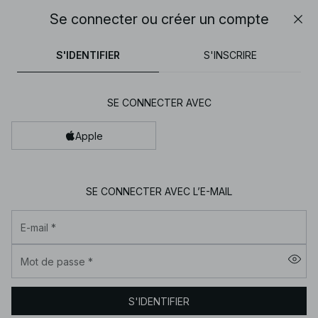
30% DE RÉDUCTION SUR TOUT | SHOPPEZ MAINTENANT
Se connecter ou créer un compte
Fer
NA-
tops
pantalons
robes
noirs
marron
30% DE RÉDUCTION SUR TOUT | SHOPPEZ MAINTENANT
FINAL SALE | SHOPPEZ MAINTENANT
S'IDENTIFIER
S'INSCRIRE
KD
-
Vêtements
SE CONNECTER AVEC
pour
femme
Apple
en
ligne
SE CONNECTER AVEC L’E-MAIL
|
Tendance
E-mail
*
mode
|
Mot de passe
*
NA-
KD
S'IDENTIFIER