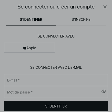
30% DE RÉDUCTION SUR TOUT | SHOPPEZ MAINTENANT
Se connecter ou créer un compte
Fer
NA-
pantalons
tops
robes
noirs
marron
KD
S'IDENTIFIER
S'INSCRIRE
-
Vêtements
SE CONNECTER AVEC
pour
femme
Apple
en
ligne
|
SE CONNECTER AVEC L’E-MAIL
Tendance
E-mail
*
mode
|
Mot de passe
*
NA-
KD
S'IDENTIFIER