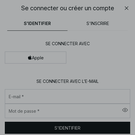
30% DE RÉDUCTION SUR TOUT | SHOPPEZ MAINTENANT
Se connecter ou créer un compte
Fer
NA-
pantalons
tops
robes
noirs
marron
KD
S'IDENTIFIER
S'INSCRIRE
-
Vêtements
SE CONNECTER AVEC
pour
femme
Apple
en
ligne
|
SE CONNECTER AVEC L’E-MAIL
Tendance
E-mail
*
mode
|
Mot de passe
*
NA-
KD
S'IDENTIFIER