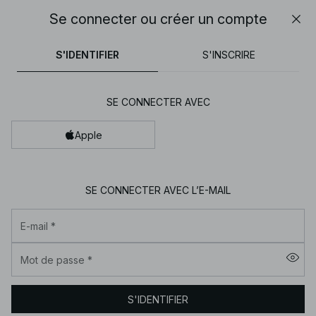
30% DE RÉDUCTION SUR TOUT | SHOPPEZ MAINTENANT
Se connecter ou créer un compte
Fer
NA-
tops
pantalons
robes
noirs
marron
30% DE RÉDUCTION SUR TOUT | SHOPPEZ MAINTENANT
FINAL SALE | SHOPPEZ MAINTENANT
S'IDENTIFIER
S'INSCRIRE
KD
-
Vêtements
SE CONNECTER AVEC
pour
femme
Apple
en
ligne
SE CONNECTER AVEC L’E-MAIL
|
Tendance
E-mail
*
mode
|
Mot de passe
*
NA-
KD
S'IDENTIFIER