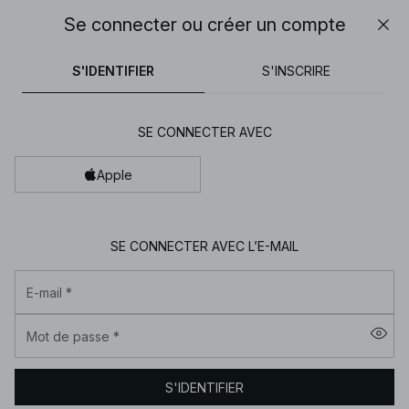
30% DE RÉDUCTION SUR TOUT | SHOPPEZ MAINTENANT
Se connecter ou créer un compte
Fer
NA-
tops
pantalons
robes
tenues de bain
marron
04h 16m 05s
30% DE RÉDUCTION SUR TOUT | SHOPPEZ MAINTENANT
FINAL SALE | SHOPPEZ MAINTENANT
S'IDENTIFIER
S'INSCRIRE
KD
-
Vêtements
SE CONNECTER AVEC
pour
femme
Apple
en
ligne
SE CONNECTER AVEC L’E-MAIL
|
Tendance
E-mail
*
mode
|
Mot de passe
*
NA-
04h 16m 06s
KD
S'IDENTIFIER