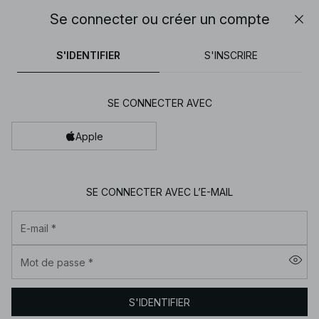
15h 16m 49s
Se connecter ou créer un compte
30% DE RÉDUCTION SUR TOUT | SHOPPEZ MAINTENANT
Fer
NA-
pantalons
tops
robes
blancs
marron
S'IDENTIFIER
S'INSCRIRE
KD
-
Vêtements
SE CONNECTER AVEC
pour
Apple
femme
en
ligne
SE CONNECTER AVEC L’E-MAIL
|
Tendance
E-mail
*
mode
|
Mot de passe
*
NA-
KD
S'IDENTIFIER