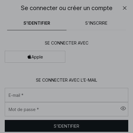
07h 32m 22s
Se connecter ou créer un compte
30% DE RÉDUCTION SUR TOUT | SHOPPEZ MAINTENANT
Fer
NA-
pantalons
robes
tops
noirs
marron
S'IDENTIFIER
S'INSCRIRE
KD
-
Vêtements
SE CONNECTER AVEC
pour
Apple
femme
en
ligne
SE CONNECTER AVEC L’E-MAIL
|
Tendance
E-mail
*
mode
|
Mot de passe
*
NA-
KD
S'IDENTIFIER