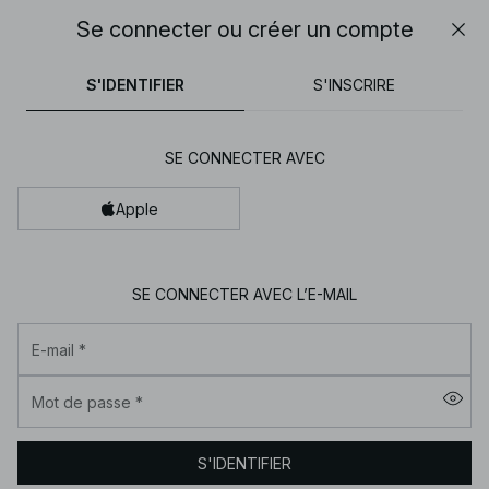
30% DE RÉDUCTION SUR TOUT | SHOPPEZ MAINTENANT
Se connecter ou créer un compte
Fer
NA-
pantalons
tops
robes
noirs
marron
KD
S'IDENTIFIER
S'INSCRIRE
-
Vêtements
SE CONNECTER AVEC
pour
femme
Apple
en
ligne
|
SE CONNECTER AVEC L’E-MAIL
Tendance
E-mail
*
mode
|
Mot de passe
*
NA-
KD
S'IDENTIFIER