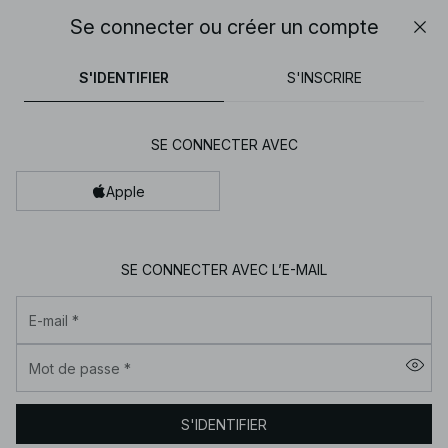
30% DE RÉDUCTION SUR TOUT | SHOPPEZ MAINTENANT
Se connecter ou créer un compte
Fer
NA-
pantalons
tops
cotons
noirs
marron
KD
S'IDENTIFIER
S'INSCRIRE
-
Vêtements
SE CONNECTER AVEC
pour
femme
Apple
en
ligne
|
SE CONNECTER AVEC L’E-MAIL
Tendance
E-mail
*
mode
|
Mot de passe
*
NA-
KD
S'IDENTIFIER