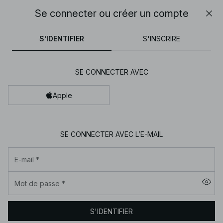
30% DE RÉDUCTION SUR TOUT | SHOPPEZ MAINTENANT
Se connecter ou créer un compte
Fer
NA-
tops
robes
pantalons
noirs
marron
KD
S'IDENTIFIER
S'INSCRIRE
-
Vêtements
SE CONNECTER AVEC
pour
femme
Apple
en
ligne
|
SE CONNECTER AVEC L’E-MAIL
Tendance
E-mail
*
mode
|
Mot de passe
*
NA-
KD
S'IDENTIFIER