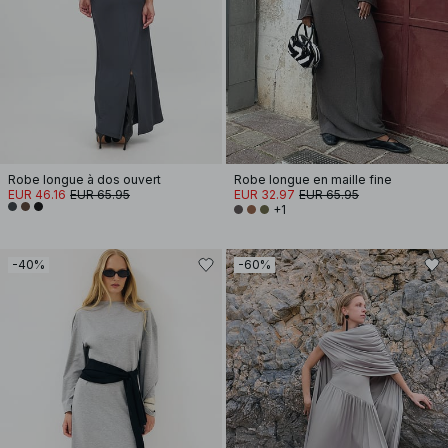
Robe longue à dos ouvert
Robe longue en maille fine
EUR 46.16
EUR 65.95
EUR 32.97
EUR 65.95
+1
-40%
-60%