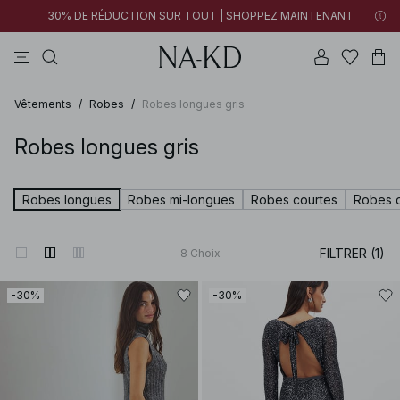
30% DE RÉDUCTION SUR TOUT | SHOPPEZ MAINTENANT
pantalons
tops
robes
noirs
marron
Vêtements
/
Robes
/
Robes longues gris
Robes longues gris
Robes longues
Robes mi-longues
Robes courtes
Robes d
FILTRER (1)
8
Choix
-30%
-30%