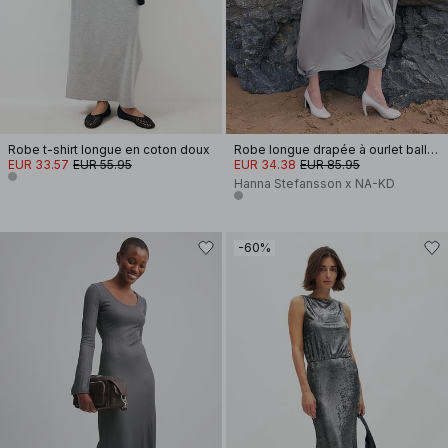
Robe t-shirt longue en coton doux
Robe longue drapée à ourlet ballon
EUR 33.57
EUR 55.95
EUR 34.38
EUR 85.95
Hanna Stefansson x NA-KD
-60%