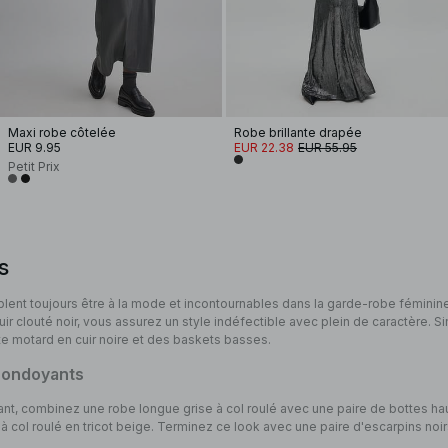
Maxi robe côtelée
Robe brillante drapée
EUR 9.95
EUR 22.38
EUR 55.95
Petit Prix
s
ent toujours être à la mode et incontournables dans la garde-robe féminine. 
uir clouté noir, vous assurez un style indéfectible avec plein de caractère. Si
e motard en cuir noire et des baskets basses.
s ondoyants
égant, combinez une robe longue grise à col roulé avec une paire de bottes h
 à col roulé en tricot beige. Terminez ce look avec une paire d'escarpins noirs