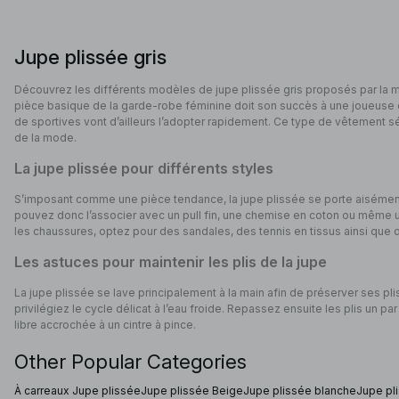
Jupe plissée gris
Découvrez les différents modèles de jupe plissée gris proposés par la
pièce basique de la garde-robe féminine doit son succès à une joueuse
de sportives vont d’ailleurs l’adopter rapidement. Ce type de vêtement 
de la mode.
La jupe plissée pour différents styles
S’imposant comme une pièce tendance, la jupe plissée se porte aisément,
pouvez donc l’associer avec un pull fin, une chemise en coton ou même un
les chaussures, optez pour des sandales, des tennis en tissus ainsi que 
Les astuces pour maintenir les plis de la jupe
La jupe plissée se lave principalement à la main afin de préserver ses plis
privilégiez le cycle délicat à l’eau froide. Repassez ensuite les plis un par 
libre accrochée à un cintre à pince.
Other Popular Categories
À carreaux Jupe plissée
Jupe plissée Beige
Jupe plissée blanche
Jupe pl