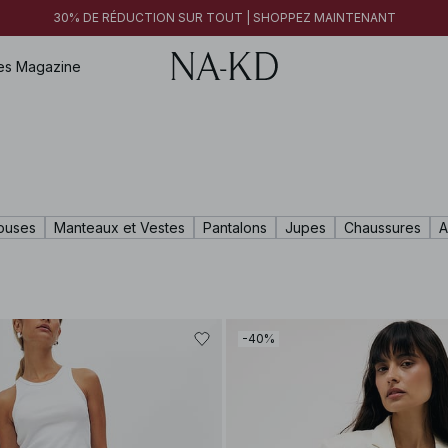
30% DE RÉDUCTION SUR TOUT | SHOPPEZ MAINTENANT
es
Magazine
louses
Manteaux et Vestes
Pantalons
Jupes
Chaussures
A
-40%