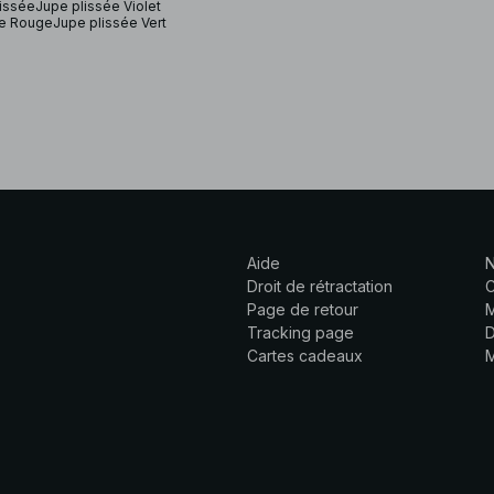
issée
Jupe plissée Violet
ée Rouge
Jupe plissée Vert
Aide
N
Droit de rétractation
C
Page de retour
M
Tracking page
D
Cartes cadeaux