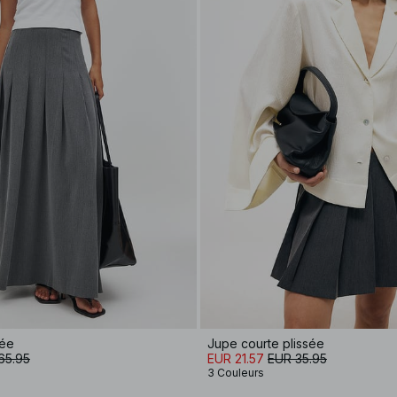
sée
Jupe courte plissée
65.95
EUR 21.57
EUR 35.95
3 Couleurs