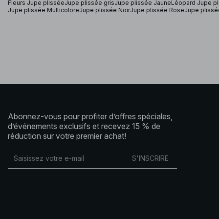
Fleurs Jupe plissée
Jupe plissée gris
Jupe plissée Jaune
Léopard Jupe pl
Jupe plissée Multicolore
Jupe plissée Noir
Jupe plissée Rose
Jupe pliss
Abonnez-vous pour profiter d’offres spéciales,
d’événements exclusifs et recevez 15 % de
réduction sur votre premier achat!
S'INSCRIRE