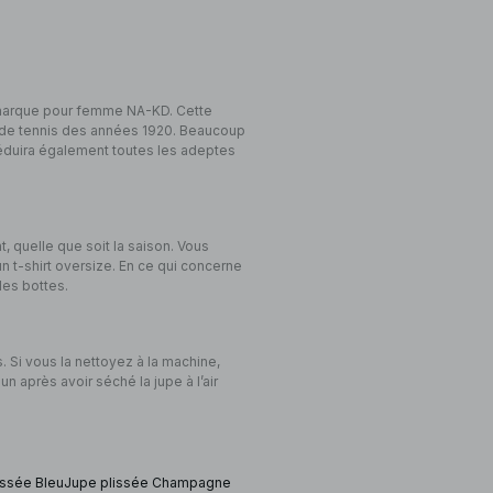
 marque pour femme NA-KD. Cette
 de tennis des années 1920. Beaucoup
séduira également toutes les adeptes
 quelle que soit la saison. Vous
 t-shirt oversize. En ce qui concerne
des bottes.
. Si vous la nettoyez à la machine,
un après avoir séché la jupe à l’air
issée Bleu
Jupe plissée Champagne