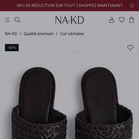
30% DE RÉDUCTION SUR TOUT | SHOPPEZ MAINTENANT
pantalons
tops
robes
noirs
marron
NA-KD
/
Qualité premium
/
Cuir véritable
-50%