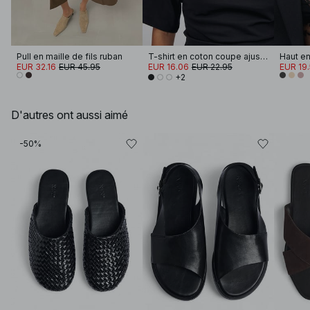
Pull en maille de fils ruban
T-shirt en coton coupe ajustée à encolure cheminée
EUR 32.16
EUR 45.95
EUR 16.06
EUR 22.95
EUR 19
+2
D'autres ont aussi aimé
-50%