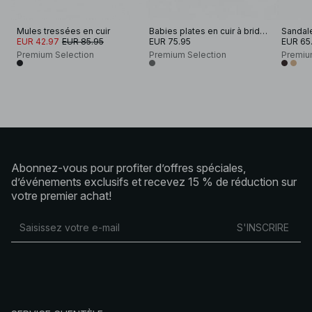
Mules tressées en cuir
Babies plates en cuir à brides arrière et larges brides
EUR 42.97
EUR 85.95
EUR 75.95
EUR 65
Premium Selection
Premium Selection
Premiu
Abonnez-vous pour profiter d’offres spéciales,
d’événements exclusifs et recevez 15 % de réduction sur
votre premier achat!
S'INSCRIRE