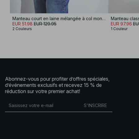
Manteau court en laine mélangée à col montant
Manteau clas
EUR 51.98
EUR 129.95
EUR 97.96
EU
2 Couleurs
1 Couleur
Abonnez-vous pour profiter d’offres spéciales,
d’événements exclusifs et recevez 15 % de
réduction sur votre premier achat!
S'INSCRIRE