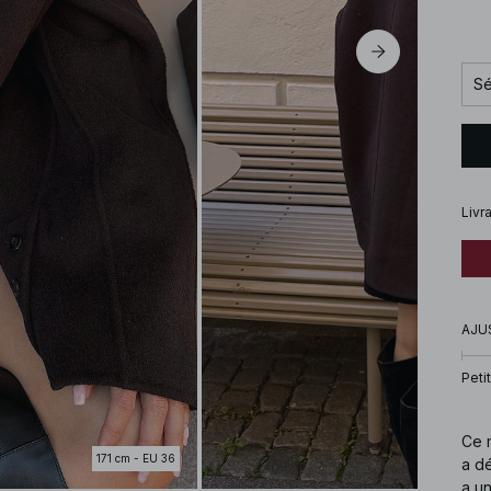
Sé
Livr
AJU
Petit
Ce m
171 cm - EU 36
a d
a u