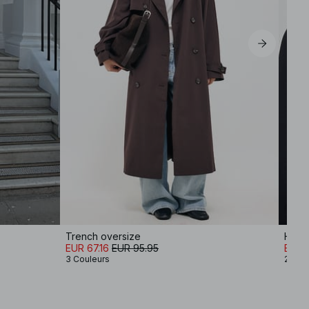
Trench oversize
EUR 67.16
EUR 95.95
EUR 
3 Couleurs
2 Cou