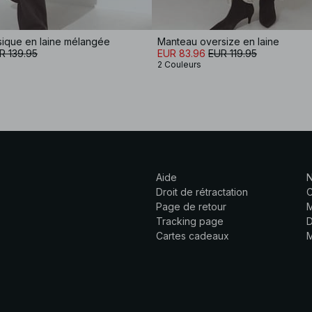
sique en laine mélangée
Manteau oversize en laine
R 139.95
EUR 83.96
EUR 119.95
2 Couleurs
Aide
N
Droit de rétractation
C
Page de retour
M
Tracking page
D
Cartes cadeaux