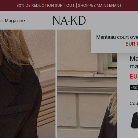
30% DE RÉDUCTION SUR TOUT | SHOPPEZ MAINTENANT
es
Magazine
NA-
EUR 
Ma
ma
EU
-5
Cou