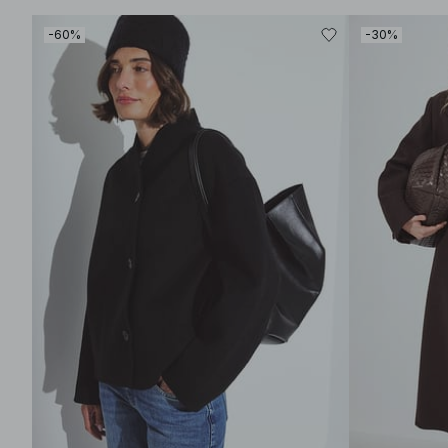
-60%
-30%