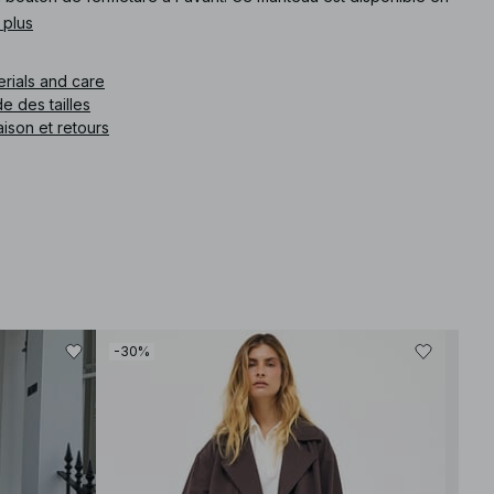
.
 plus
e article
:
1100-011871-0017
erials and care
e des tailles
aison et retours
-30%
-30