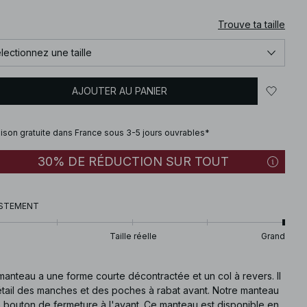
Trouve ta taille
lectionnez une taille
AJOUTER AU PANIER
aison gratuite dans France sous 3-5 jours ouvrables*
30% DE RÉDUCTION SUR TOUT
STEMENT
Taille réelle
Grand
anteau a une forme courte décontractée et un col à revers. Il
étail des manches et des poches à rabat avant. Notre manteau
n bouton de fermeture à l'avant. Ce manteau est disponible en