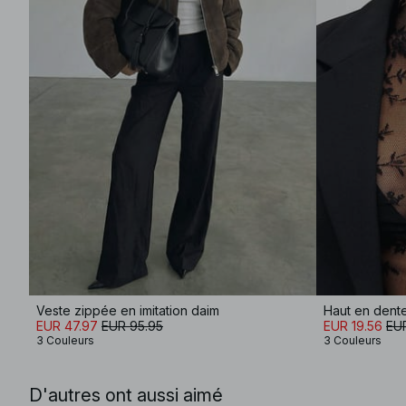
Veste zippée en imitation daim
Haut en dent
EUR 47.97
EUR 95.95
EUR 19.56
EUR
3 Couleurs
3 Couleurs
D'autres ont aussi aimé