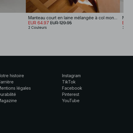
Manteau court en laine mélangée à col montant
Mante
EUR 64.97
EUR 129.95
EUR 
2 Couleurs
3 Cou
otre histoire
Instagram
arrière
TikTok
entions légales
Facebook
urabilité
Pinterest
Magazine
YouTube