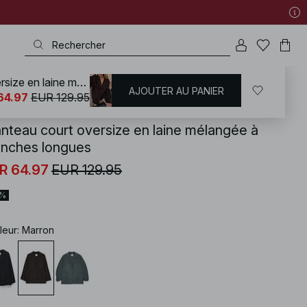
Manteau court oversize en laine mélangée à manches longues
AJOUTER AU PANIER
KD
/
Manteaux et Vestes
/
Manteaux
64.97
EUR 129.95
nteau court oversize en laine mélangée à
nches longues
R 64.97
EUR 129.95
0%
leur
:
Marron