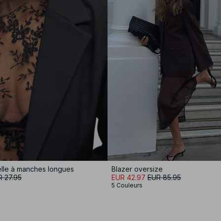
elle à manches longues
Blazer oversize
 27.95
EUR 42.97
EUR 85.95
5 Couleurs