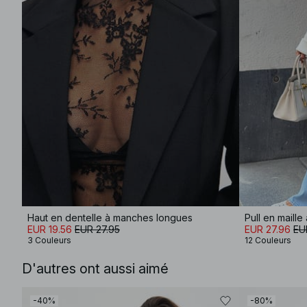
Haut en dentelle à manches longues
Pull en maill
EUR 19.56
EUR 27.95
EUR 27.96
EU
3 Couleurs
12 Couleurs
D'autres ont aussi aimé
-40%
-80%