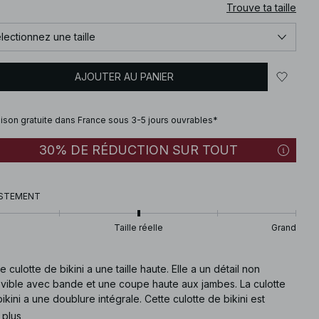
Trouve ta taille
lectionnez une taille
AJOUTER AU PANIER
aison gratuite dans France sous 3-5 jours ouvrables*
30% DE RÉDUCTION SUR TOUT
STEMENT
Taille réelle
Grand
e culotte de bikini a une taille haute. Elle a un détail non
vible avec bande et une coupe haute aux jambes. La culotte
ikini a une doublure intégrale. Cette culotte de bikini est
onible en bleue.
 plus