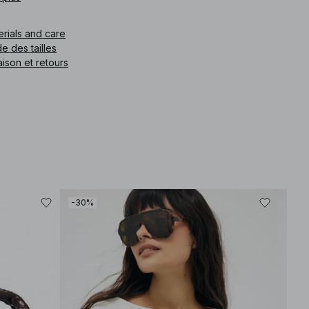
e article
:
1100-009820-0038
erials and care
e des tailles
aison et retours
-30%
-30