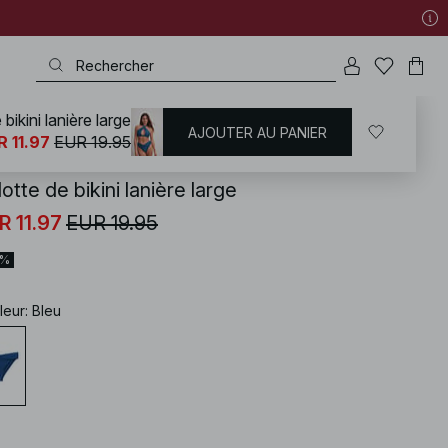
 bikini lanière large
AJOUTER AU PANIER
KD
/
Maillots de bain
/
Bikinis
/
Bas de maillots
R 11.97
EUR 19.95
otte de bikini lanière large
R 11.97
EUR 19.95
0%
leur
:
Bleu