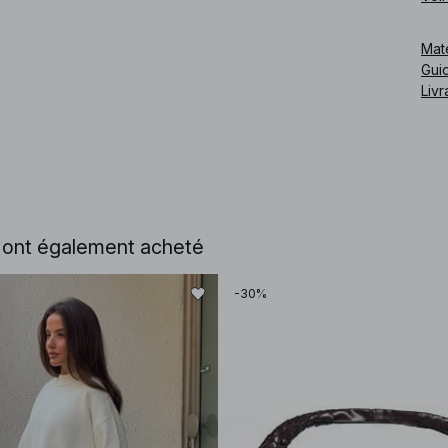
Cod
Mat
Guid
Livr
e ont également acheté
-30%