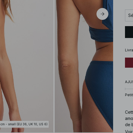
Sé
Livr
AJU
Petit
Cett
amo
de b
 cm - small (EU 36, UK 10, US 6)
disp
Voir