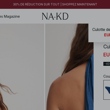
30% DE RÉDUCTION SUR TOUT | SHOPPEZ MAINTENANT
es
Magazine
Culotte de
NA-
EU
Cul
EU
-4
Cou