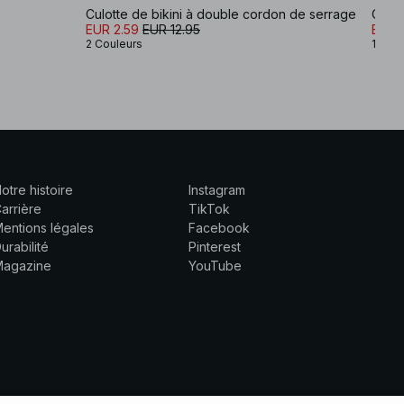
Culotte de bikini à double cordon de serrage
Culot
EUR 2.59
EUR 12.95
EUR 
2 Couleurs
1 Coul
otre histoire
Instagram
arrière
TikTok
entions légales
Facebook
urabilité
Pinterest
Magazine
YouTube