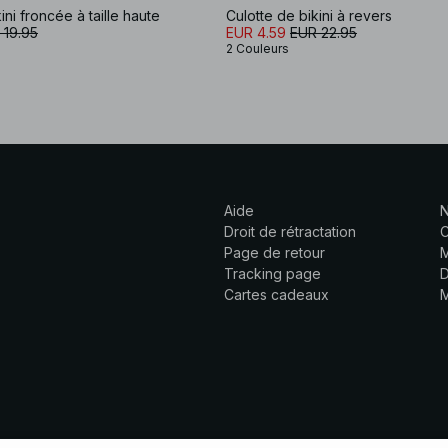
ini froncée à taille haute
Culotte de bikini à revers
 19.95
EUR 4.59
EUR 22.95
2 Couleurs
Aide
N
Droit de rétractation
C
Page de retour
M
Tracking page
D
Cartes cadeaux