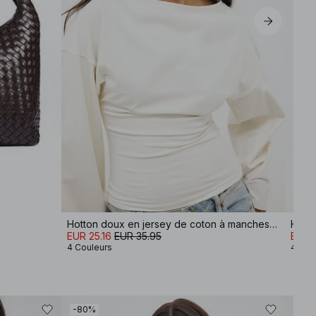
Hotton doux en jersey de coton à manches larges
EUR 25.16
EUR 35.95
EUR 2
4 Couleurs
4 Cou
-80%
-80