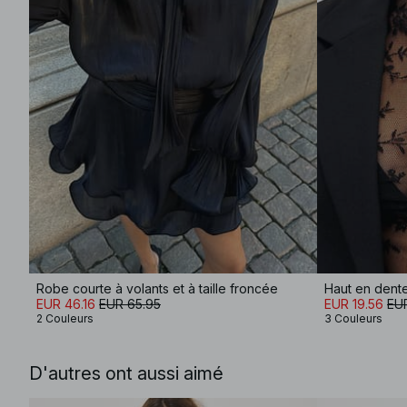
Robe courte à volants et à taille froncée
Haut en dent
EUR 46.16
EUR 65.95
EUR 19.56
EUR
2 Couleurs
3 Couleurs
D'autres ont aussi aimé