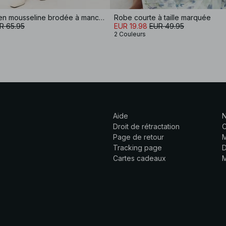
Robe courte en mousseline brodée à manches longues
Robe courte à taille marquée
R 65.95
EUR 19.98
EUR 49.95
2 Couleurs
Aide
N
Droit de rétractation
C
Page de retour
M
Tracking page
D
Cartes cadeaux