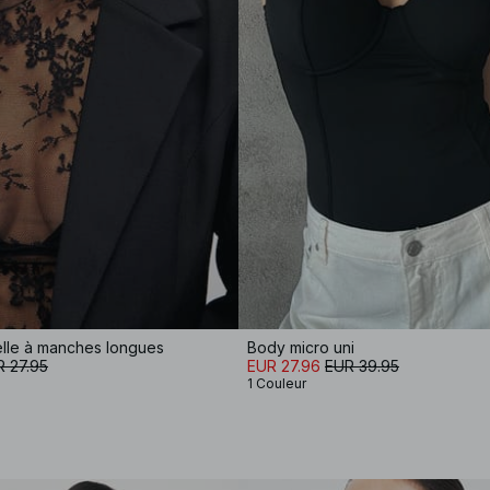
elle à manches longues
Body micro uni
 27.95
EUR 27.96
EUR 39.95
1 Couleur