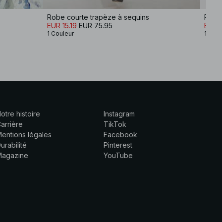
Robe courte trapèze à sequins
Robe 
EUR 15.19
EUR 75.95
EUR 1
1 Couleur
1 Coul
otre histoire
Instagram
arrière
TikTok
entions légales
Facebook
urabilité
Pinterest
Magazine
YouTube