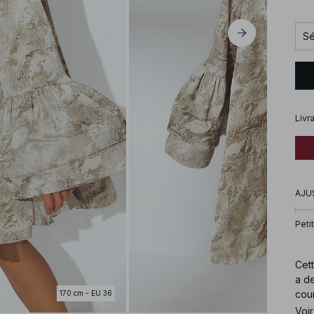
Sé
Livr
AJU
Petit
Cett
a d
cour
170 cm - EU 36
Voir