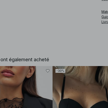
Cod
Mat
Guid
Livr
e ont également acheté
-30%