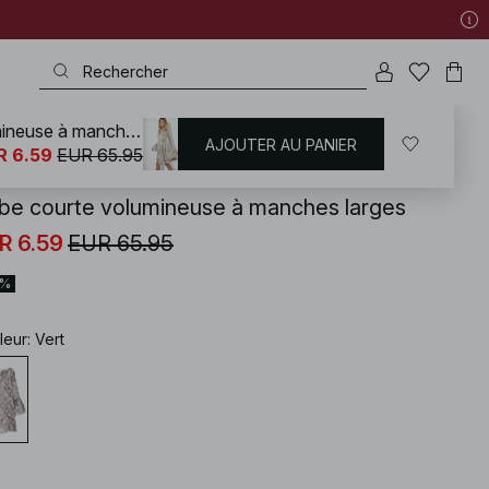
Robe courte volumineuse à manches larges
AJOUTER AU PANIER
KD
/
Robes
/
Robe imprimée
R 6.59
EUR 65.95
be courte volumineuse à manches larges
R 6.59
EUR 65.95
0%
leur
:
Vert