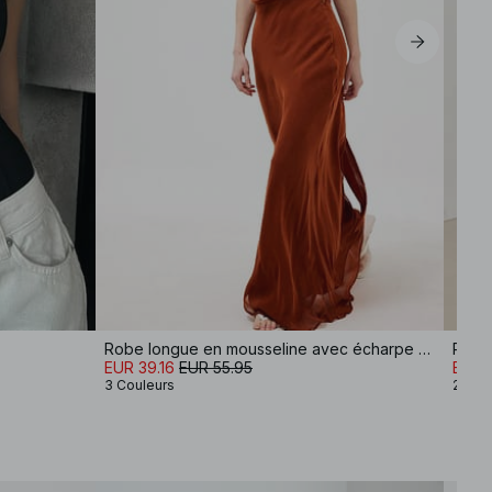
Robe longue en mousseline avec écharpe effet cascade
EUR 39.16
EUR 55.95
EUR 
3 Couleurs
2 Cou