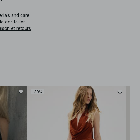
e article
:
1100-011882-0752
erials and care
e des tailles
aison et retours
-30%
-50