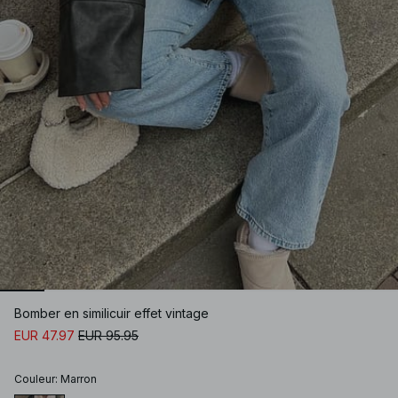
Bomber en similicuir effet vintage
EUR 47.97
EUR 95.95
Couleur
:
Marron