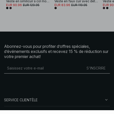
Veste en similicuir à col montant
Veste en faux cuir avec détail à cordon de serrage
EUR 90.96
EUR 129.95
EUR 83.96
EUR 119.95
EUR 90
Abonnez-vous pour profiter d’offres spéciales,
d’événements exclusifs et recevez 15 % de réduction sur
votre premier achat!
S'INSCRIRE
SERVICE CLIENTÈLE
À PROPOS DE NA-KD