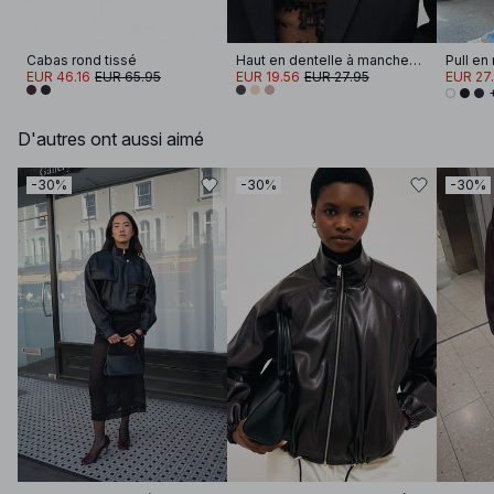
Cabas rond tissé
Haut en dentelle à manches longues
EUR 46.16
EUR 65.95
EUR 19.56
EUR 27.95
EUR 27
D'autres ont aussi aimé
-30%
-30%
-30%