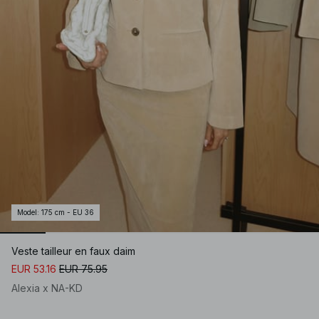
Model
:
175 cm - EU 36
Veste tailleur en faux daim
EUR 53.16
EUR 75.95
Alexia x NA-KD