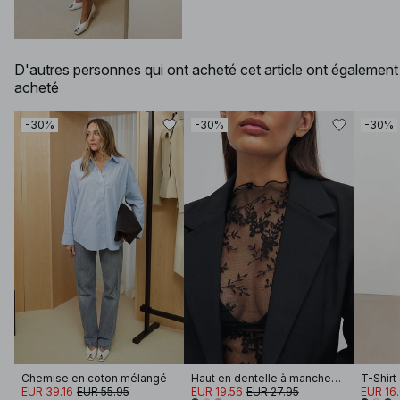
D'autres personnes qui ont acheté cet article ont également
acheté
-30%
-30%
-30%
Chemise en coton mélangé
Haut en dentelle à manches longues
T-Shirt
EUR 39.16
EUR 55.95
EUR 19.56
EUR 27.95
EUR 16