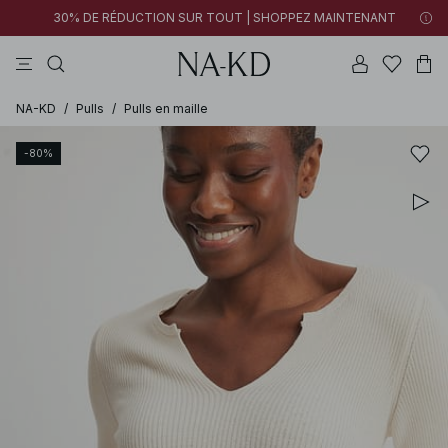
30% DE RÉDUCTION SUR TOUT | SHOPPEZ MAINTENANT
pantalons
tops
robes
noirs
marron
NA-KD
/
Pulls
/
Pulls en maille
-80%