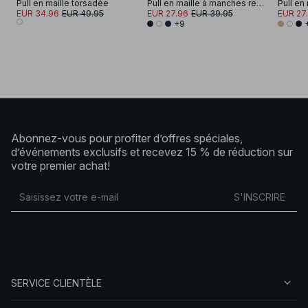
Pull en maille torsadée
Pull en maille à manches retroussées
EUR 34.96
EUR 49.95
EUR 27.96
EUR 39.95
EUR 27
+9
Abonnez-vous pour profiter d’offres spéciales,
d’événements exclusifs et recevez 15 % de réduction sur
votre premier achat!
S'INSCRIRE
SERVICE CLIENTÈLE