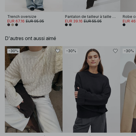
Trench oversize
Pantalon de tailleur à taille basse
EUR 67.16
EUR 95.95
EUR 39.16
EUR 55.95
EUR 46
D'autres ont aussi aimé
-30%
-30%
-30%