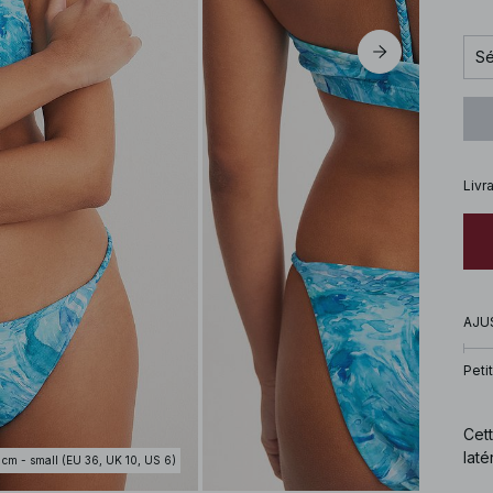
Sé
Livr
AJU
Petit
Cett
laté
 cm - small (EU 36, UK 10, US 6)