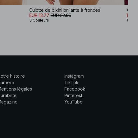
Culotte de bikini brillante à fronces
Culot
EUR 13.77
EUR 22.95
EUR 
3 Couleurs
6 Cou
otre histoire
Instagram
arrière
TikTok
entions légales
Facebook
urabilité
Pinterest
Magazine
YouTube