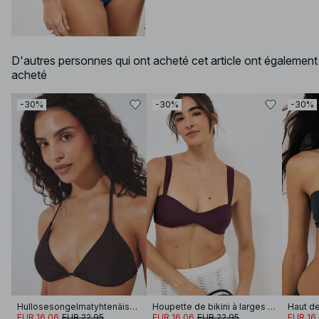
D'autres personnes qui ont acheté cet article ont également
acheté
-30%
-30%
-30%
Hullosesongelmatyhtenäiskappaleisetäbikinisylipääntyönkelaoppäälle
Houpette de bikini à larges bretelles
EUR 16.06
EUR 22.95
EUR 16.06
EUR 22.95
EUR 16