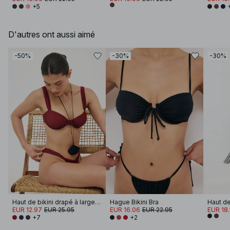
+5
D'autres ont aussi aimé
-50%
-30%
-30%
Haut de bikini drapé à larges bretelles
Hague Bikini Bra
EUR 12.97
EUR 25.95
EUR 16.06
EUR 22.95
EUR 18.
+7
+2