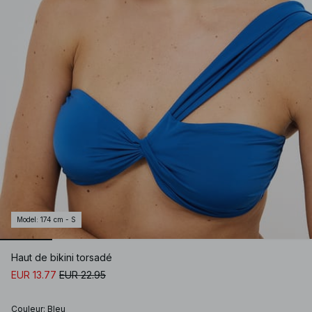
Model
:
174 cm - S
Haut de bikini torsadé
EUR 13.77
EUR 22.95
Couleur
:
Bleu