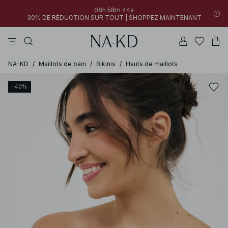
08h 58m 44s
30% DE RÉDUCTION SUR TOUT | SHOPPEZ MAINTENANT
tops
pantalons
robes
noirs
marron
NA-KD
/
Maillots de bain
/
Bikinis
/
Hauts de maillots
-40%