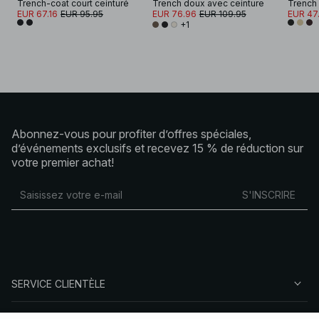
Trench-coat court ceinturé
Trench doux avec ceinture
Trench 
EUR 67.16
EUR 95.95
EUR 76.96
EUR 109.95
EUR 47
+1
Abonnez-vous pour profiter d’offres spéciales,
d’événements exclusifs et recevez 15 % de réduction sur
votre premier achat!
S'INSCRIRE
SERVICE CLIENTÈLE