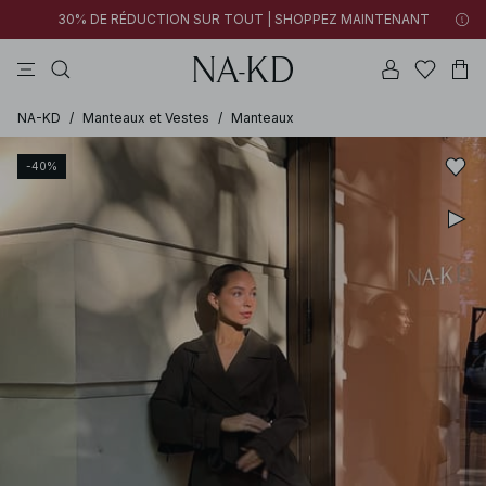
30% DE RÉDUCTION SUR TOUT | SHOPPEZ MAINTENANT
pantalons
tops
robes
blancs
marron
NA-KD
/
Manteaux et Vestes
/
Manteaux
-40%