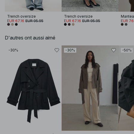
Trench oversize
Trench oversize
EUR 67.16
EUR 95.95
EUR 67.16
EUR 95.95
EUR 76
D'autres ont aussi aimé
-30%
-30%
-50%