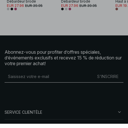
Débardeur brodé
Débardeur brodé
EUR 27.96
EUR 39.95
EUR 27.96
EUR 39.95
EUR 19
Abonnez-vous pour profiter d’offres spéciales,
d’événements exclusifs et recevez 15 % de réduction sur
votre premier achat!
S'INSCRIRE
SERVICE CLIENTÈLE
À PROPOS DE NA-KD