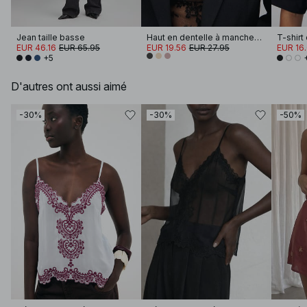
Jean taille basse
Haut en dentelle à manches longues
EUR 46.16
EUR 65.95
EUR 19.56
EUR 27.95
EUR 16
+5
D'autres ont aussi aimé
-30%
-30%
-50%