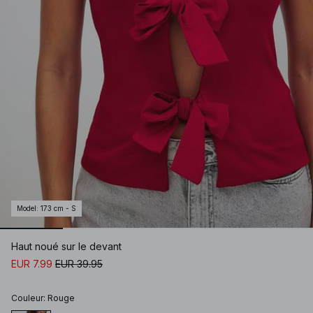
Model
:
173 cm - S
Haut noué sur le devant
EUR 7.99
EUR 39.95
Couleur
:
Rouge