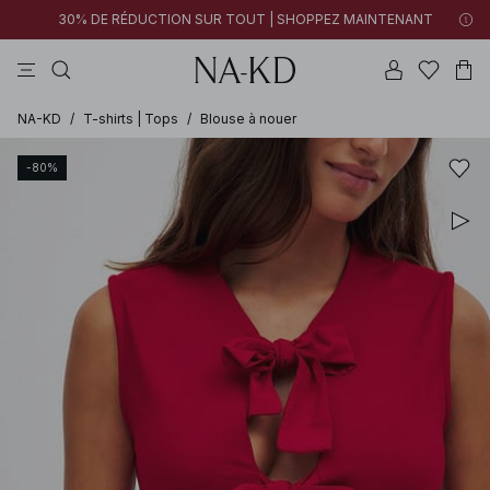
30% DE RÉDUCTION SUR TOUT | SHOPPEZ MAINTENANT
tops
robes
pantalons
tops manches longues
marron
NA-KD
/
T-shirts | Tops
/
Blouse à nouer
-80%