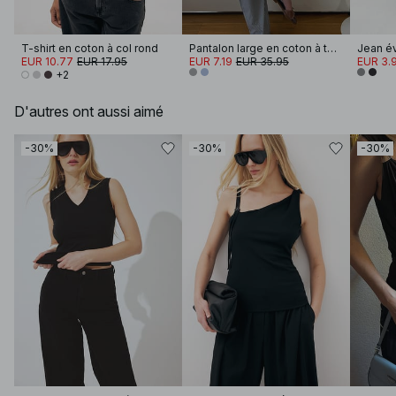
T-shirt en coton à col rond
Pantalon large en coton à taille élastique
Jean év
EUR 10.77
EUR 17.95
EUR 7.19
EUR 35.95
EUR 3.
+2
D'autres ont aussi aimé
-30%
-30%
-30%