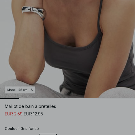
Model
:
175 cm - S
Maillot de bain à bretelles
EUR 2.59
EUR 12.95
Couleur
:
Gris foncé