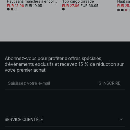
Haut sans manches à encolure en V
Top cargo torsadé
Haut s
EUR 13.96
EUR 19.95
EUR 27.96
EUR 39.95
EUR 25.
Abonnez-vous pour profiter d’offres spéciales,
d’événements exclusifs et recevez 15 % de réduction sur
votre premier achat!
S'INSCRIRE
SERVICE CLIENTÈLE