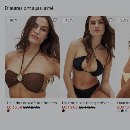
D'autres ont aussi aimé
-80%
-70%
-30%
Haut dos nu à détails froncés
Haut de bikini triangle réversible
EUR 5.59
EUR 27.95
EUR 3.88
EUR 12.95
EUR 16