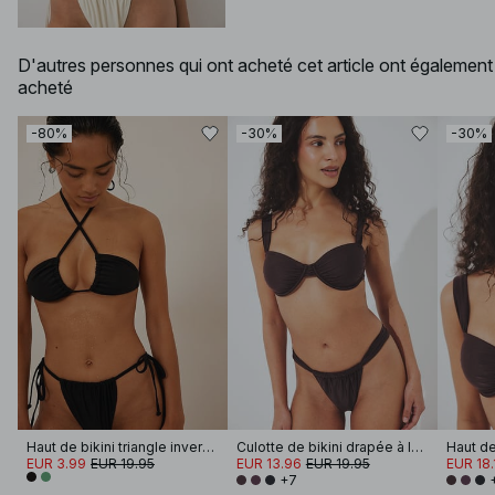
D'autres personnes qui ont acheté cet article ont également
acheté
-80%
-30%
-30%
Haut de bikini triangle inversé
Culotte de bikini drapée à larges bretelles
EUR 3.99
EUR 19.95
EUR 13.96
EUR 19.95
EUR 18.
+7