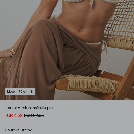
Model
:
170 cm - S
Haut de bikini métallique
EUR 4.59
EUR 22.95
Couleur
:
Crème