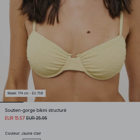
Model
:
174 cm - EU 75B
Soutien-gorge bikini structuré
EUR 15.57
EUR 25.95
Couleur
:
Jaune clair