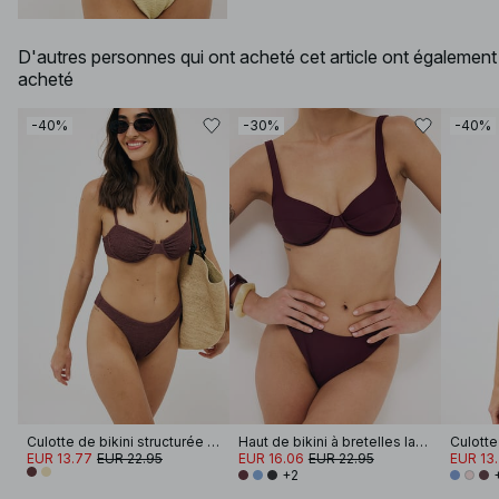
D'autres personnes qui ont acheté cet article ont également
acheté
-40%
-30%
-40%
Culotte de bikini structurée échancrée
Haut de bikini à bretelles larges
EUR 13.77
EUR 22.95
EUR 16.06
EUR 22.95
EUR 13
+2