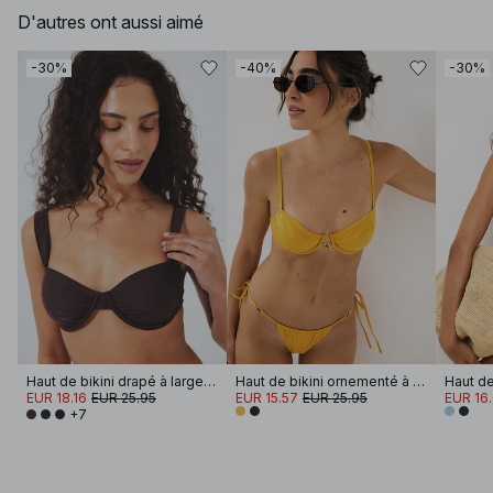
D'autres ont aussi aimé
-30%
-40%
-30%
Haut de bikini drapé à larges bretelles
Haut de bikini ornementé à l'avant
EUR 18.16
EUR 25.95
EUR 15.57
EUR 25.95
EUR 16
+7