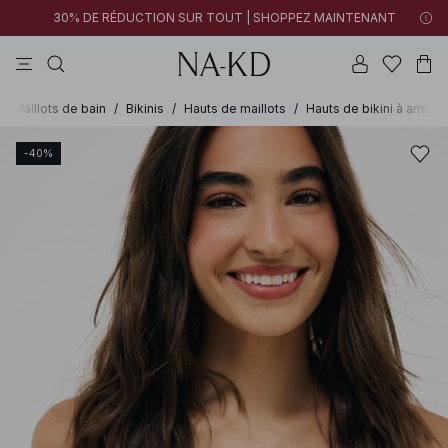
30% DE RÉDUCTION SUR TOUT | SHOPPEZ MAINTENANT
pantalons
tops
robes
blancs
marron
/
Maillots de bain
/
Bikinis
/
Hauts de maillots
/
Hauts de bikini à armatu
-40%