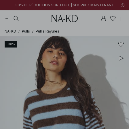
30% DE RÉDUCTION SUR TOUT | SHOPPEZ MAINTENANT
pantalons
tops
cotons
noirs
marron
NA-KD
/
Pulls
/
Pull à Rayures
-30%