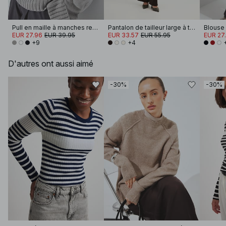
Pull en maille à manches retroussées
Pantalon de tailleur large à taille haute
EUR 27.96
EUR 39.95
EUR 33.57
EUR 55.95
EUR 27
+9
+4
D'autres ont aussi aimé
-30%
-30%