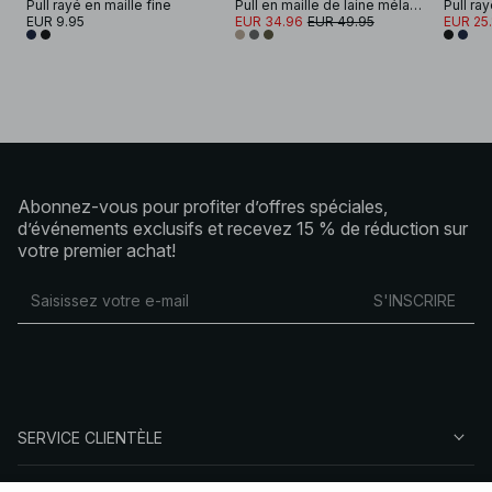
Pull rayé en maille fine
Pull en maille de laine mélangée à encolure ronde
Pull ray
EUR 9.95
EUR 34.96
EUR 49.95
EUR 25.
Abonnez-vous pour profiter d’offres spéciales,
d’événements exclusifs et recevez 15 % de réduction sur
votre premier achat!
S'INSCRIRE
SERVICE CLIENTÈLE