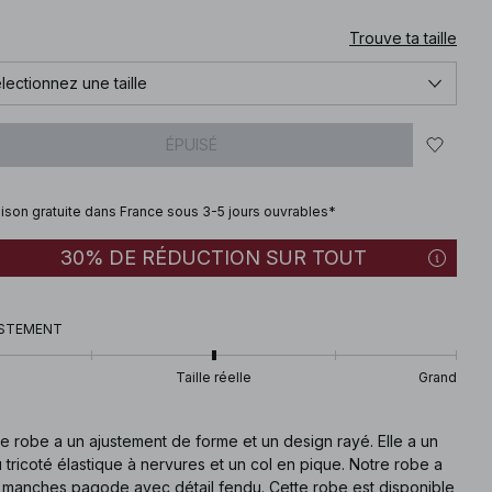
Trouve ta taille
lectionnez une taille
ÉPUISÉ
aison gratuite dans France sous 3-5 jours ouvrables*
30% DE RÉDUCTION SUR TOUT
STEMENT
Taille réelle
Grand
e robe a un ajustement de forme et un design rayé. Elle a un
u tricoté élastique à nervures et un col en pique. Notre robe a
 manches pagode avec détail fendu. Cette robe est disponible