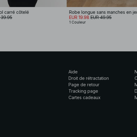
ol carré côtelé
Robe longue sans manches en je
 39.95
EUR 19.98
EUR 49.95
1 Couleur
Aide
N
Droit de rétractation
C
Page de retour
M
Tracking page
D
Cartes cadeaux