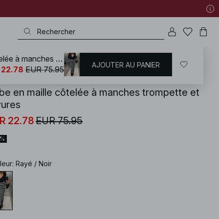
Robe en maille côtelée à manches trompette et rayures
AJOUTER AU PANIER
KD
/
Robes
/
Robes à rayures
 22.78
EUR 75.95
be en maille côtelée à manches trompette et
yures
R 22.78
EUR 75.95
0%
leur
:
Rayé / Noir