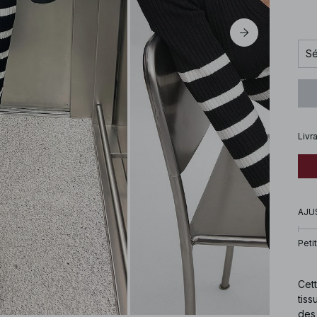
Sé
Livr
AJU
Petit
Cett
tiss
des