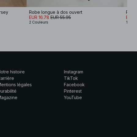
rsey
Robe longue à dos ouvert
Robe 
EUR 16.78
EUR 55.95
EUR 
2 Couleurs
1 Coul
otre histoire
Instagram
arrière
TikTok
entions légales
Facebook
urabilité
Pinterest
Magazine
YouTube