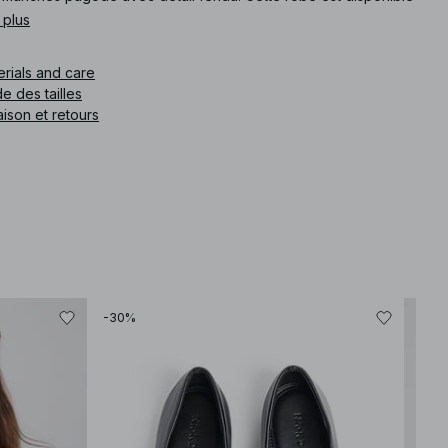
oire.
 plus
e article
:
1100-009272-0491
erials and care
e des tailles
aison et retours
-30%
-30