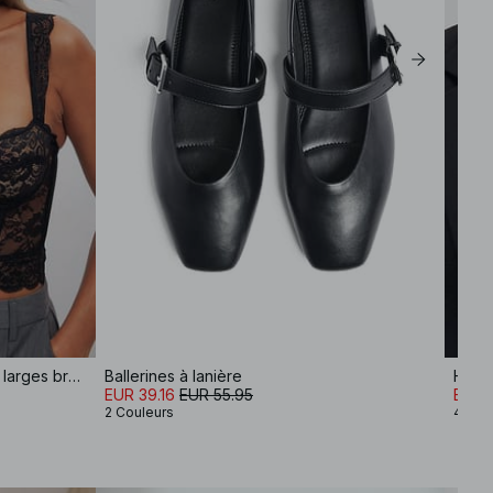
Corset en dentelle à armatures et larges bretelles
Ballerines à lanière
Haut 
EUR 39.16
EUR 55.95
EUR 
2 Couleurs
4 Cou