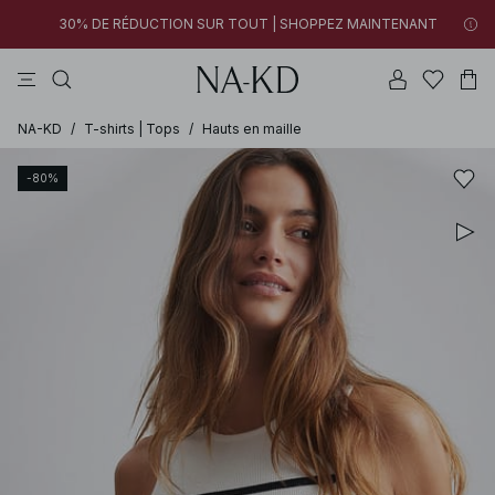
30% DE RÉDUCTION SUR TOUT | SHOPPEZ MAINTENANT
tops
pantalons
robes
gris
marron
09h 18m 53s
30% DE RÉDUCTION SUR TOUT | SHOPPEZ MAINTENANT
FINAL SALE | SHOPPEZ MAINTENANT
NA-KD
/
T-shirts | Tops
/
Hauts en maille
-80%