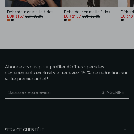
Débardeur en maille à dos nageur
Débardeur en maille à dos nageur
Débard
EUR 21.57
EUR 35.95
EUR 21.57
EUR 35.95
EUR 16
Abonnez-vous pour profiter d’offres spéciales,
d’événements exclusifs et recevez 15 % de réduction sur
votre premier achat!
S'INSCRIRE
SERVICE CLIENTÈLE