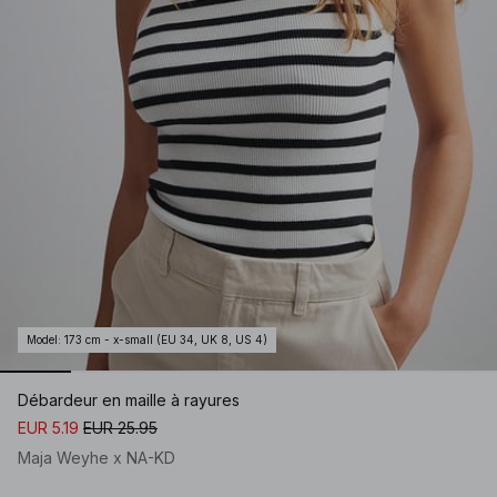
Model
:
173 cm - x-small (EU 34, UK 8, US 4)
Débardeur en maille à rayures
EUR 5.19
EUR 25.95
Maja Weyhe x NA-KD