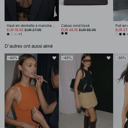
Haut en dentelle à manches longues
Cabas rond tissé
EUR 19.56
EUR 27.95
EUR 46.16
EUR 65.95
EUR 27
+1
D'autres ont aussi aimé
-40%
-40%
-30%