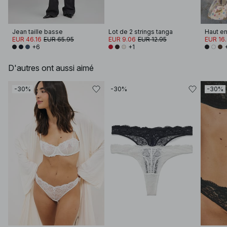
Jean taille basse
Lot de 2 strings tanga
EUR 46.16
EUR 65.95
EUR 9.06
EUR 12.95
EUR 16
+6
+1
D'autres ont aussi aimé
-30%
-30%
-30%