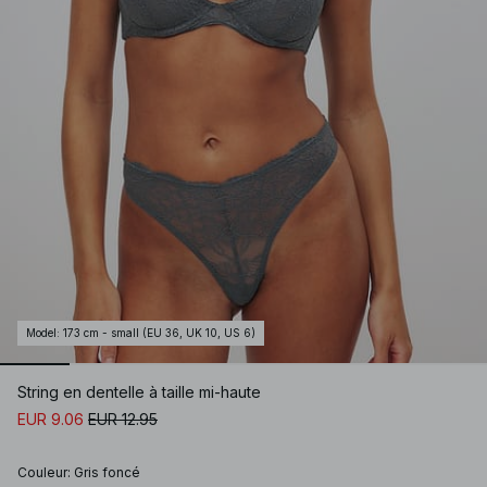
Model
:
173 cm - small (EU 36, UK 10, US 6)
String en dentelle à taille mi-haute
EUR 9.06
EUR 12.95
Couleur
:
Gris foncé