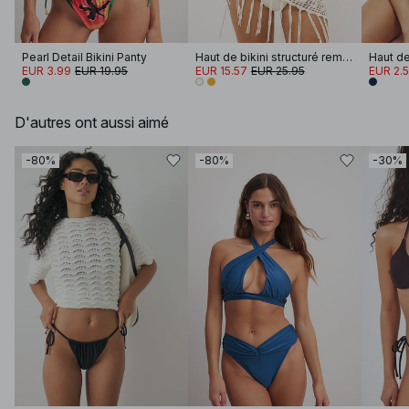
Pearl Detail Bikini Panty
Haut de bikini structuré rembourré
EUR 3.99
EUR 19.95
EUR 15.57
EUR 25.95
EUR 2.
D'autres ont aussi aimé
-80%
-80%
-30%