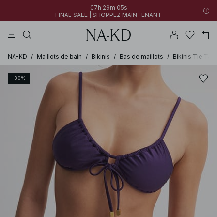
07h 29m 04s
FINAL SALE | SHOPPEZ MAINTENANT
tops
pantalons
robes
gris
marron
07h 29m 05s
30% DE RÉDUCTION SUR TOUT | SHOPPEZ MAINTENANT
FINAL SALE | SHOPPEZ MAINTENANT
NA-KD
/
Maillots de bain
/
Bikinis
/
Bas de maillots
/
Bikinis Tie Tan
-80%