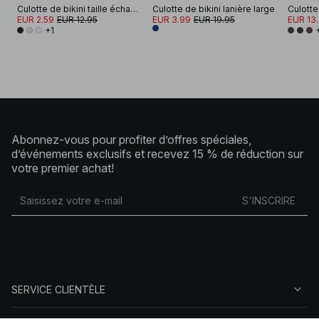
Culotte de bikini taille échancrée à cordon de serrage
Culotte de bikini lanière large
EUR 2.59
EUR 12.95
EUR 3.99
EUR 19.95
EUR 13
+1
Abonnez-vous pour profiter d’offres spéciales,
d’événements exclusifs et recevez 15 % de réduction sur
votre premier achat!
S'INSCRIRE
SERVICE CLIENTÈLE