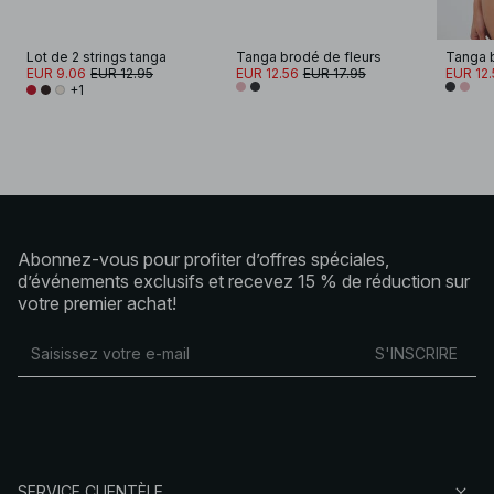
Lot de 2 strings tanga
Tanga brodé de fleurs
Tanga b
EUR 9.06
EUR 12.95
EUR 12.56
EUR 17.95
EUR 12.
+1
Abonnez-vous pour profiter d’offres spéciales,
d’événements exclusifs et recevez 15 % de réduction sur
votre premier achat!
S'INSCRIRE
SERVICE CLIENTÈLE