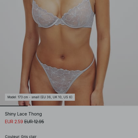
Model
:
173 cm - small (EU 36, UK 10, US 6)
Shiny Lace Thong
EUR 2.59
EUR 12.95
Couleur
:
Gris clair