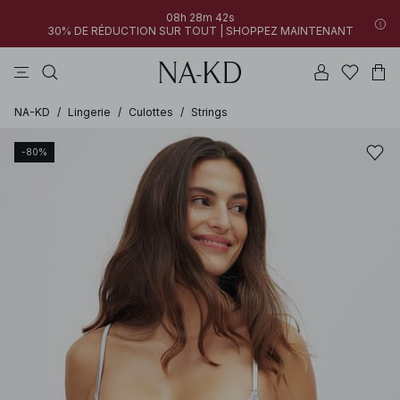
08h 28m 42s
30% DE RÉDUCTION SUR TOUT | SHOPPEZ MAINTENANT
tops
pantalons
robes
noirs
marron
NA-KD
/
Lingerie
/
Culottes
/
Strings
-80%