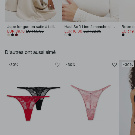
Jupe longue en satin à taille mi-haute
Haut Soft Line à manches longues et col cheminée
EUR 39.16
EUR 55.95
EUR 16.06
EUR 22.95
EUR 19
D'autres ont aussi aimé
-30%
-30%
-30%