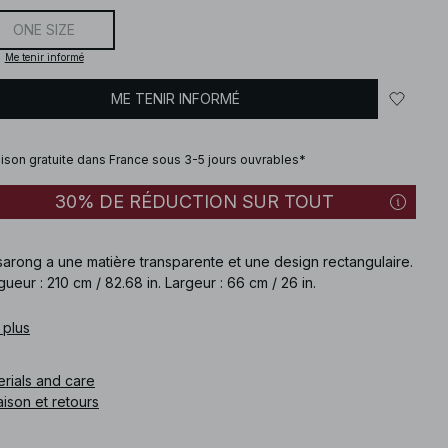
ONE SIZE
Me tenir informé
ME TENIR INFORMÉ
aison gratuite dans France sous 3-5 jours ouvrables*
30% DE RÉDUCTION SUR TOUT
sarong a une matière transparente et une design rectangulaire.
ueur : 210 cm / 82.68 in. Largeur : 66 cm / 26 in.
e article
 plus
:
1100-013263-0017
erials and care
aison et retours