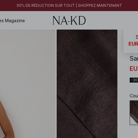
30% DE RÉDUCTION SUR TOUT | SHOPPEZ MAINTENANT
es
Magazine
S
NA-
EUR
Sa
EU
-3
Cou