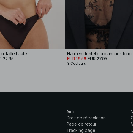
ni taille haute
Haut en dentelle à manches long
R 22.95
EUR 19.56
EUR 27.95
3 Couleurs
Aide
N
Droit de rétractation
C
Page de retour
M
Tracking page
D