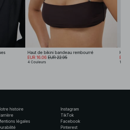
ues
Haut de bikini bandeau rembourré
EUR 16.06
EUR 22.95
EUR 
4 Couleurs
12 Co
otre histoire
Instagram
arrière
TikTok
entions légales
Facebook
urabilité
Pinterest