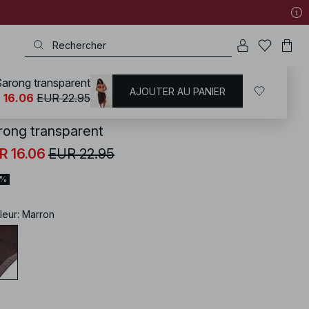
arong transparent
AJOUTER AU PANIER
KD
/
Maillots de bain
/
Vêtements de plage
 16.06
EUR 22.95
rong transparent
R 16.06
EUR 22.95
0%
leur
:
Marron