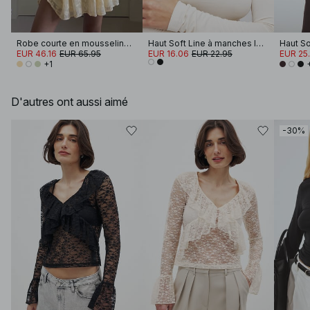
Robe courte en mousseline brodée à manches longues
Haut Soft Line à manches longues et col cheminée
Haut So
EUR 46.16
EUR 65.95
EUR 16.06
EUR 22.95
EUR 25.
+1
D'autres ont aussi aimé
-30%