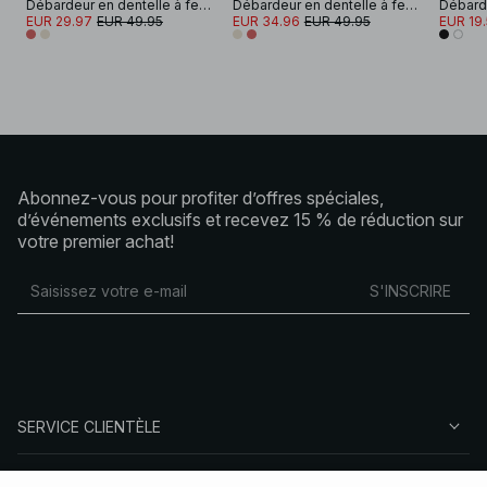
Débardeur en dentelle à fente
Débardeur en dentelle à fente
Débarde
EUR 29.97
EUR 49.95
EUR 34.96
EUR 49.95
EUR 19
Abonnez-vous pour profiter d’offres spéciales,
d’événements exclusifs et recevez 15 % de réduction sur
votre premier achat!
S'INSCRIRE
SERVICE CLIENTÈLE
À PROPOS DE NA-KD