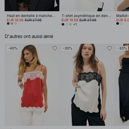
Haut en dentelle à manches longues
T-shirt asymétrique en dentelle
Maillot
EUR 19.56
EUR 27.95
EUR 19.56
EUR 27.95
EUR 9.
+1
D'autres ont aussi aimé
-40%
-30%
-30%