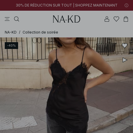
30% DE RÉDUCTION SUR TOUT | SHOPPEZ MAINTENANT
pantalons
tops
robes
blancs
marron
NA-KD
/
Collection de soirée
-40%