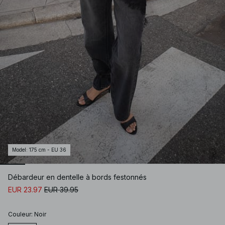
Model
:
175 cm - EU 36
Débardeur en dentelle à bords festonnés
EUR 23.97
EUR 39.95
Couleur
:
Noir