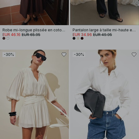
Robe mi-longue plissée en coton à manches courtes
Pantalon large à taille mi-haute en viscose mélangée
EUR 46.16
EUR 65.95
EUR 34.96
EUR 49.95
-30%
-30%