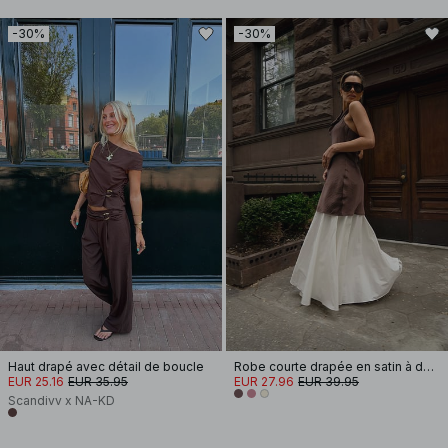
-30%
-30%
Haut drapé avec détail de boucle
Robe courte drapée en satin à dos nu
EUR 25.16
EUR 35.95
EUR 27.96
EUR 39.95
Scandivv x NA-KD