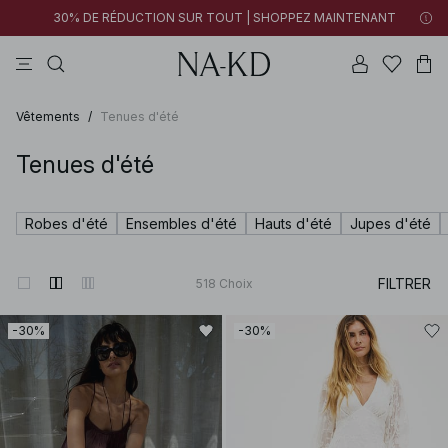
30% DE RÉDUCTION SUR TOUT | SHOPPEZ MAINTENANT
pantalons
tops
robes
noirs
marron foncé
Vêtements
/
Tenues d'été
Tenues d'été
Robes d'été
Ensembles d'été
Hauts d'été
Jupes d'été
FILTRER
518
Choix
-30%
-30%