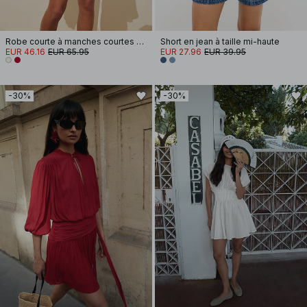
Robe courte à manches courtes et taille nouée
Short en jean à taille mi-haute
EUR 46.16
EUR 65.95
EUR 27.96
EUR 39.95
-30%
-30%