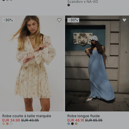
Scandivv x NA-KD
-30%
-30%
Robe courte à taille marquée
Robe longue fluide
EUR 34.96
EUR 49.95
EUR 46.16
EUR 65.95