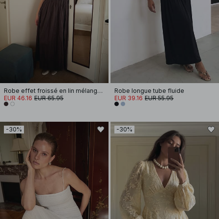
Robe effet froissé en lin mélangé à bretelles amples
Robe longue tube fluide
EUR 46.16
EUR 65.95
EUR 39.16
EUR 55.95
-30%
-30%