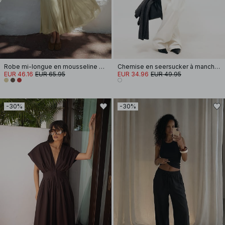
Robe mi-longue en mousseline à bretelles
Chemise en seersucker à manches longues
EUR 46.16
EUR 65.95
EUR 34.96
EUR 49.95
-30%
-30%