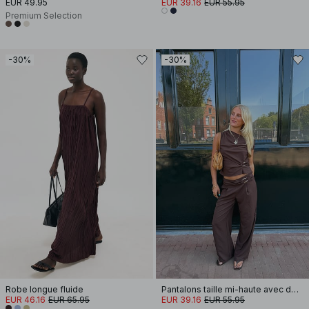
EUR 49.95
EUR 39.16
EUR 55.95
Premium Selection
-30%
-30%
Robe longue fluide
Pantalons taille mi-haute avec détail de boucle
EUR 46.16
EUR 65.95
EUR 39.16
EUR 55.95