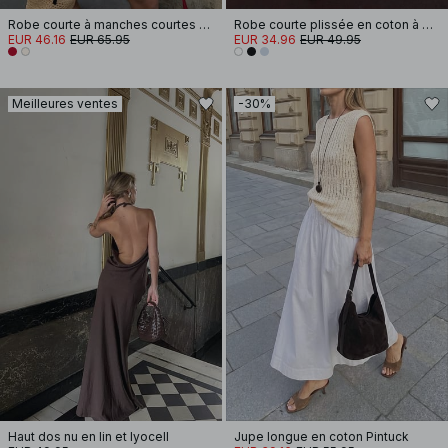
Robe courte à manches courtes et taille nouée
Robe courte plissée en coton à manches courtes
EUR 46.16
EUR 65.95
EUR 34.96
EUR 49.95
Meilleures ventes
-30%
Haut dos nu en lin et lyocell
Jupe longue en coton Pintuck