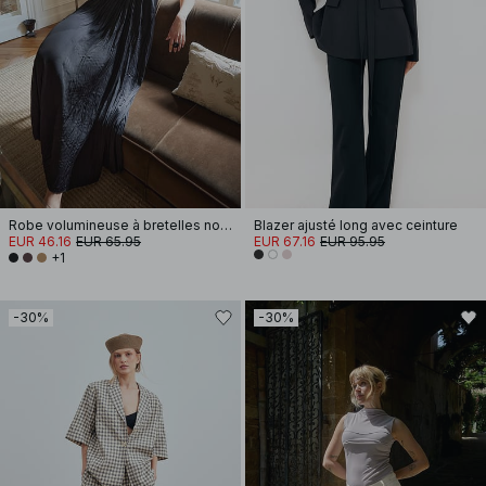
Robe volumineuse à bretelles nouées
Blazer ajusté long avec ceinture
EUR 46.16
EUR 65.95
EUR 67.16
EUR 95.95
+1
-30%
-30%