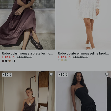
Robe volumineuse à bretelles nouées
Robe courte en mousseline brodée à manches longues
EUR 46.16
EUR 65.95
EUR 46.16
EUR 65.95
+1
-30%
-30%