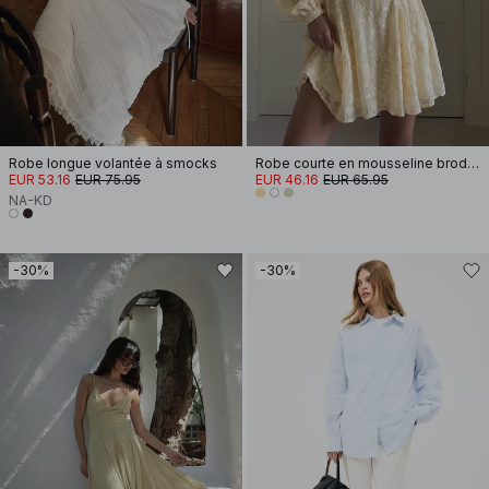
Robe longue volantée à smocks
Robe courte en mousseline brodée à manches longues
EUR 53.16
EUR 75.95
EUR 46.16
EUR 65.95
NA-KD
-30%
-30%