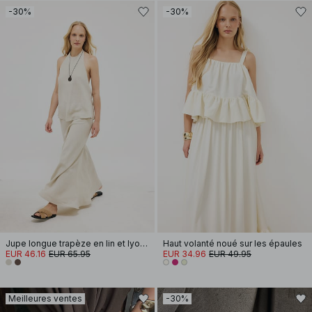
-30%
-30%
Jupe longue trapèze en lin et lyocell
Haut volanté noué sur les épaules
EUR 46.16
EUR 65.95
EUR 34.96
EUR 49.95
Meilleures ventes
-30%